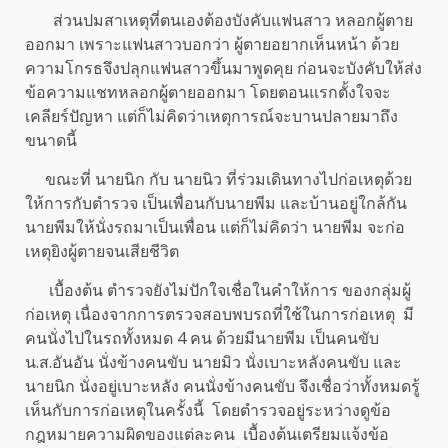
ส่วนปมสาเหตุที่ตนเองต้องบังคับแฟนสาว หลอกผู้ตาย
ออกมา เพราะแฟนสาวบอกว่า ผู้ตายอยากเห็นหน้า ด้วย
ความโกรธจึงปลุกแฟนสาวขึ้นมาพูดคุย ก่อนจะบังคับให้ส่ง
ข้อความแชทหลอกผู้ตายออกมา โดยตอนแรกตั้งใจจะ
เคลียร์ปัญหา แต่ก็ไม่คิดว่าเหตุการณ์จะบานปลายมาถึง
ขนาดนี้
ขณะที่ นายนิก กับ นายนิว ที่ร่วมเดินทางไปก่อเหตุด้วย
ให้การกับตำรวจ เป็นเพื่อนกับนายพีม และบ้านอยู่ใกล้กัน
นายพีมให้นั่งรถมาเป็นเพื่อน แต่ก็ไม่คิดว่า นายพีม จะก่อ
เหตุยิงผู้ตายจนเสียชีวิต
เบื้องต้น ตำรวจยังไม่ปักใจเชื่อในคำให้การ ของกลุ่มผู้
ก่อเหตุ เนื่องจากการตรวจสอบพบรถที่ใช้ในการก่อเหตุ มี
คนนั่งไปในรถทั้งหมด 4 คน ด้วยมีนายพีม เป็นคนขับ
น.ส.อันอัน นั่งข้างคนขับ นายมิว นั่งเบาะหลังคนขับ และ
นายนิก นั่งอยู่เบาะหลัง คนนั่งข้างคนขับ จึงเชื่อว่าทั้งหมดรู้
เห็นกับการก่อเหตุในครั้งนี้ โดยตำรวจอยู่ระหว่างดูข้อ
กฎหมายความผิดของแต่ละคน เบื้องต้นเตรียมแจ้งข้อ