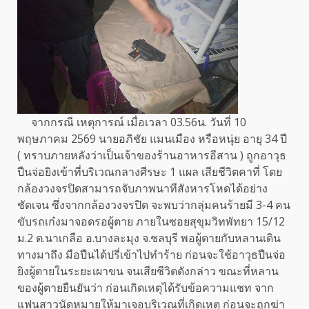
จากกรณี เหตุการณ์ เมื่อเวลา 03.56น. วันที่ 10
พฤษภาคม 2569 นายอภิชัย แมนเมือง หรือหนุ่ย อายุ 34 ปี
( ทราบภายหลังว่าเป็นเจ้าของร้านอาหารอีสาน ) ถูกอาวุธ
ปืนจ่อยิงเข้าที่บริเวณกลางศีรษะ 1 แผล เสียชีวิตคาที่ โดย
กล้องวงจรปิดสามารถจับภาพนาทีสังหารโหดได้อย่าง
ชัดเจน ซึ่งจากกล้องวงจรปิด จะพบว่ากลุ่มคนร้ายมี 3-4 คน
ขับรถเก๋งมาจอดรอผู้ตาย ภายในซอยสุขุมวิทพัทยา 15/12
ม.2 ต.นาเกลือ อ.บางละมุง จ.ชลบุรี พอผู้ตายกับหลานเดิน
ทางมาถึง มือปืนได้ปรี่เข้าไปทำร้าย ก่อนจะใช้อาวุธปืนจ่อ
ยิงผู้ตายในระยะเผาขน จนเสียชีวิตดังกล่าว ขณะที่หลาน
ของผู้ตายยืนยันว่า ก่อนเกิดเหตุได้รับข้อความแชท จาก
แฟนสาวนัดหมายให้มาเจอบริเวณที่เกิดเหตุ ก่อนจะถูกฆ่า