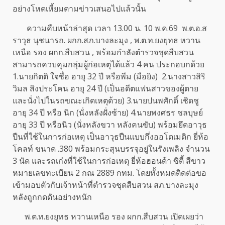
อย่างโหดเหี้ยมตามข่าวเสนอไปแล้วนั้น
ความคืบหน้าล่าสุด เวลา 13.00 น. 10 พ.ค.69 พ.ต.อ.ส
ราวุธ นุชนารถ. ผกก.สภ.บางละมุง , พ.ต.ท.ยงยุทธ หวาน
เหนือ รอง ผกก.สืบสวน , พร้อมกำลังตำรวจชุดสืบสวน
สามารถควบคุมกลุ่มผู้ก่อเหตุได้แล้ว 4 คน ประกอบกด้วย
1.นายกิตติ ใจซื่อ อายุ 32 ปี หรือพีม (มือยิง) 2.นางสาวสิริ
วิมล สิงประโคน อายุ 24 ปี (เป็นอดีตแฟนสาวของผู้ตาย
และนั่งไปในรถขณะเกิดเหตุด้วย) 3.นายปนพศักดิ์ เชิดชู
อายุ 34 ปี หรือ นิก (นั่งหลังฝั่งซ้าย) 4.นายพงศธร ชลบุษย์
อายุ 33 ปี หรือนิว (นั่งหลังขวา หลังคนขับ) พร้อมยึดอาวุธ
ปืนที่ใช้ในการก่อเหตุ เป็นอาวุธปืนแบบกึ่งออโตเมติก ยี่ห้อ
โคลท์ ขนาด .380 พร้อมกระสุนบรรจุอยู่ในรังเพลิง จำนวน
3 นัด และรถเก๋งที่ใช้ในการก่อเหตุ ยี่ห้อฮอนด้า ซิตี้ สีขาว
หมายเลขทะเบียน 2 กณ 2889 กทม. โดยทั้งหมดติดต่อขอ
เข้ามอบตัวกับเจ้าหน้าที่ตำรวจชุดสืบสวน สภ.บางละมุง
หลังถูกกดดันอย่างหนัก
พ.ต.ท.ยงยุทธ หวานเหนือ รอง ผกก.สืบสวน เปิดเผยว่า