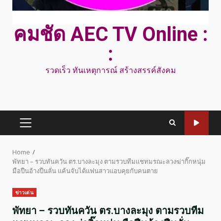
คมชัด AEC TV Online :
:
รวดเร็ว ทันเหตุการณ์ สร้างสรรค์สังคม
PRIMARY
MENU
Home
พัทยา – รวบทันควัน ตร.บางละมุง ตามรวบทีมแชทมรณะลวงฆ่ากิ๊กหนุ่ม
มือปืนอ้างปืนลั่น แค้นจับได้แฟนสาวแอบคุยกับคนตาย
ข่าวเด่น
พัทยา – รวบทันควัน ตร.บางละมุง ตามรวบทีม