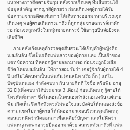
แนวทางการติดตามจับกุม หลังจากเกิดเหตุ ทีมสืบสวนได้
ข้อมูลสำคัญ จากญาติผู้ตายว่า ก่อนเกิดเหตุผู้ตายได้รับ
ข้อความจากอดีตแฟนสาว ให้เดินทางออกมาหาบริเวณจุด
เกิดเหตุ พอผู้ตายเดินทางมาถึง ก็ถูกกลุ่มชายฉกรรจ์มาดัก
รอ ก่อนจะถูกหนึ่งในกลุ่มชายฉกรรจ์ ใช้อาวุธปืนจ่อยิงจน
เสียชีวิต
ภายหลังเกิดเหตุตำรวจชุดสืบสวน ได้เชิญตัวผู้หญิงคือ
น.ส.อันอัน ซึ่งเป็นอดีตแฟนสาวของผู้ตาย และ เป็นเจ้าของ
แชทข้อความ ที่หลอกผู้ตายออกมาเจอ ก่อนจะถูกยิงเสีย
ชีวิต โดยน.ส.อันอัน ให้การยอมรับว่า เคยรู้จักกับผู้ตายได้ 4
ปี แต่ไม่ได้คบหาเป็นแฟนกัน (คนสนิท หรือ กิ๊ก ) แต่ใน
ปัจจุบันตนเอง กำลังคบหา กับ นายกิตติ ใจซื่อ หรือพีม อายุ
32 ปี (เพิ่งคบหาได้ประมาณ 3 เดือน) ก่อนเกิดเหตุ ผู้ตายได้
โทรศัพท์มาหา ซึ่งในตอนนั้นตนเองกำลังนอนหลับ แต่นาย
พีม เกิดเห็น จึงเกิดหึงหวงไม่พอใจและบังคับให้ตนเองส่งข้อ
ความแชทไปหาผู้ตาย ให้นัดออกมาเจอบริเวณจุดเกิดเหตุ
ตอนแรกคิดว่านัดออกมาเพื่อเคลียร์ปัญหา และไม่คิดว่า
แฟนหนุ่มจะพกอาวุธปืนออกมาด้วย จนกระทั่งมาถึงที่ แฟน