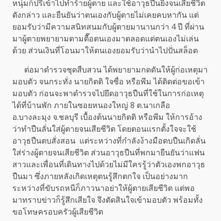
หนุ่มก็ปรี่เข้าไปทำร้ายผู้ตาย และใช้อาวุธปืนยิงจนเสียชีวิต
ดังกล่าว และยืนยันว่าตนเองกับผู้ตายไม่เคยคบหากัน แต่
ยอมรับว่ามีความสนิทสนมกับผู้ตายมานานกว่า 4 ปี ที่ผ่าน
มาผู้ตายพยายามตามตื๊อตนเองมาตลอดแต่ตนเองไม่เล่น
ด้วย ส่วนเงินที่โอนมาให้ตนเองยอมรับว่านำไปปั่นสล็อต
ต่อมาตำรวจชุดสืบสวน ได้พยายามกดดันให้ผู้ก่อเหตุมา
มอบตัว จนกระทั่ง นายกิตติ ใจซื่อ หรือพีม ได้ติดต่อขอเข้า
มอบตัว ก่อนจะพาตำรวจไปยึดอาวุธปืนที่ใช้ในการก่อเหตุ
ได้ที่บ้านพัก ภายในซอยหนองใหญ่ 8 ต.นาเกลือ
อ.บางละมุง จ.ชลบุรี เบื้องต้นนายกิตติ หรือพีม ให้การอ้าง
ว่าทำปืนลั่นใส่ผู้ตายจนเสียชีวิต โดยตอนแรกตั้งใจจะใช้
อาวุธปืนตบสั่งสอน แต่ระหว่างที่กำลังง้างมือตบปืนเกิดลั่น
ใส่ร่างผู้ตายจนเสียชีวิต ส่วนอาวุธปืนที่พกมายืนยันว่าแฟน
สาวและเพื่อนที่เดินทางไปด้วยไม่มีใครรู้ว่าตัวเองพกอาวุธ
ปืนมา ซึ่งภายหลังเกิดเหตุตนรู้สึกตกใจ เป็นอย่างมาก
ระหว่างที่ขับรถหนีก็ภาวนาอย่าให้ผู้ตายเสียชีวิต แต่พอ
มาทราบข่าวก็รู้สึกเสียใจ จึงตัดสินใจเข้ามอบตัว พร้อมทั้ง
ขอโทษครอบครัวผู้เสียชีวิต