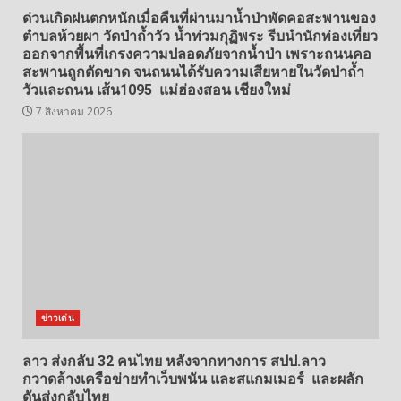
ด่วนเกิดฝนตกหนักเมื่อคืนที่ผ่านมาน้ำป่าพัดคอสะพานของ
ตำบลห้วยผา วัดป่าถ้ำวัว น้ำท่วมกุฏิพระ รีบนำนักท่องเที่ยว
ออกจากพื้นที่เกรงความปลอดภัยจากน้ำป่า เพราะถนนคอ
สะพานถูกตัดขาด จนถนนได้รับความเสียหายในวัดป่าถ้ำ
วัวและถนน เส้น1095 แม่ฮ่องสอน เชียงใหม่
7 สิงหาคม 2026
ข่าวเด่น
ลาว ส่งกลับ 32 คนไทย หลังจากทางการ สปป.ลาว
กวาดล้างเครือข่ายทำเว็บพนัน และสแกมเมอร์ และผลัก
ดันส่งกลับไทย