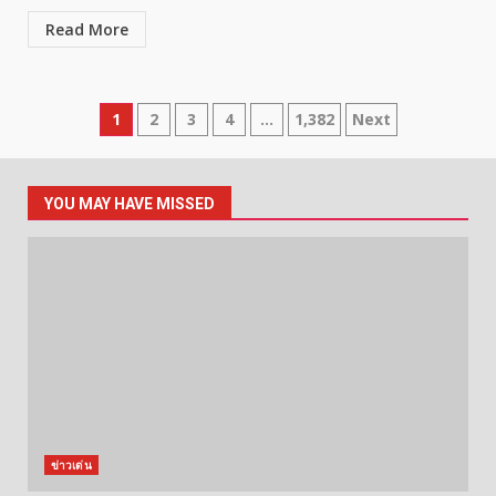
Read More
Posts
1
2
3
4
…
1,382
Next
pagination
YOU MAY HAVE MISSED
ข่าวเด่น