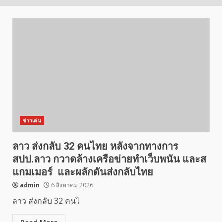
ข่าวเด่น
ลาว ส่งกลับ 32 คนไทย หลังจากทางการ
สปป.ลาว กวาดล้างเครือข่ายทำเว็บพนัน และส
แกมเมอร์ และผลักดันส่งกลับไทย
admin
6 สิงหาคม 2026
ลาว ส่งกลับ 32 คนไ