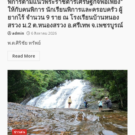
พิการตามแนวพระราชดำริเศรษฐกิจพอเพียง”
ให้กับคนพิการ นักเรียนพิการและครอบครัว ผู้
ยากไร้ จำนวน 9 ราย ณ โรงเรียนบ้านหนอง
สรวง ม.2 ต.หนองสรวง อ.ศรีเทพ จ.เพชรบูรณ์
admin
6 สิงหาคม 2026
พ.ต.ศิริชัย ทรัพย์
Read More
ข่าวเด่น