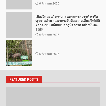
6 สิงหาคม 2026
เมืองยืดหยุ่น” เทศบาลนครนครสวรรค์ หารือ
ทุกภาคส่วน : แนวทางรับมือความเสี่ยงภัยพิบัติ
ผลกระทบเปลี่ยนแปลงภูมิอากาศ อย่างมั่นคง
ยั่งยืน
6 สิงหาคม 2026
6 สิงหาคม 2026
FEATURED POSTS