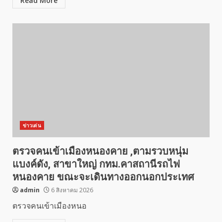
Read More
ข่าวเด่น
ตรวจคนเข้าเมืองหนองคาย ,ตามรวบหนุ่ม
แบงค์ดัง, สาขาใหญ่ กทม.คาสถานีรถไฟ
หนองคาย ขณะจะเดินทางออกนอกประเทศ
admin
6 สิงหาคม 2026
ตรวจคนเข้าเมืองหนอ