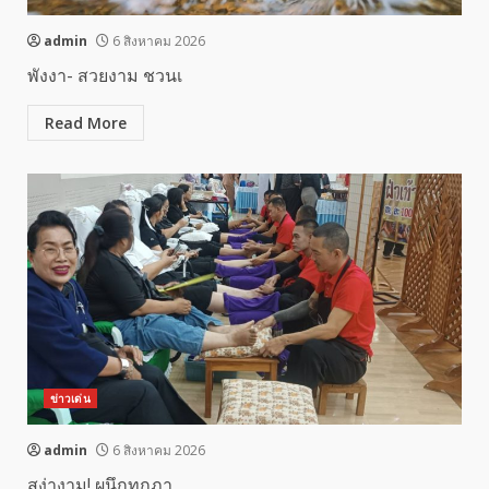
admin
6 สิงหาคม 2026
พังงา- สวยงาม ชวนเ
Read More
ข่าวเด่น
admin
6 สิงหาคม 2026
สง่างาม! ผนึกทุกภา