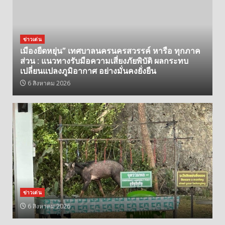
ข่าวเด่น
เมืองยืดหยุ่น” เทศบาลนครนครสวรรค์ หารือ ทุกภาค
ส่วน : แนวทางรับมือความเสี่ยงภัยพิบัติ ผลกระทบ
เปลี่ยนแปลงภูมิอากาศ อย่างมั่นคงยั่งยืน
6 สิงหาคม 2026
ข่าวเด่น
6 สิงหาคม 2026