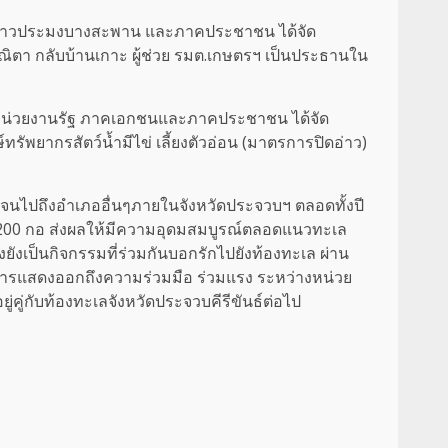
ข่ายชาวประมงบางสะพาน และภาคประชาชน ได้จัด
าณิตา กลับบ้านเกาะ ผู้ช่วย รมต.เกษตรฯ เป็นประธานใน
ย หน่วยงานรัฐ ภาคเอกชนและภาคประชาชน ได้จัด
ทรัพยากรสัตว์น้ำมีไข่ เลี้ยงตัวอ่อน (มาตรการปิดอ่าว)
ด จนไปถึงอำเภออื่นๆภายในจังหวัดประจวบฯ ตลอดทั้งปี
 กว่า 200 กอ ส่งผลให้มีความอุดมสมบูรณ์ตลอดแนวทะเล
ยังเป็นกิจกรรมที่ร่วมกันบอกรักไปยังท้องทะเล ผ่าน
ังเป็นการแสดงออกถึงความร่วมมือ ร่วมแรง ระหว่างหน่วย
่กับท้องทะเลจังหวัดประจวบคีรีขันธ์ต่อไป