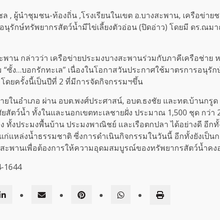
รชล , ผู้นำชุมชน-ท้องถิ่น ,โรงเรียนในเขต อ.บางสะพาน, เครือ
ักษ์ทรัพยากรสัตว์น้ำมีไข่เลี้ยงตัวอ่อน (ปิดอ่าว) โดยมี ดร.ณม
สะพาน กล่าวว่า เครือข่ายประมงบางสะพานร่วมกับภาคีเครือช่า
รรม “ซั้ง…บอกรักทะเล” เนื่องในโอกาสวันประกาศใช้มาตรการอนุรักษ์
ยครั้งนี้เป็นปีที่ 2 ที่มีการจัดกิจกรรมฯขึ้น
นๆ ภายในอำเภอ ผ่าน อบต.พงศ์ประศาสน์, อบต.ธงชัย และทต.บ้านกรู
่อยู่อาศัยสัตว์น้ำ ทั้งในและนอกเขตทะเลชายฝั่ง ประมาณ 1,500 ชุด
้งประมงพื้นบ้าน ประมงพาณิชย์ และเรือตกปลา ได้อย่างดี อีกทั้ง
์น้ำ ให้แก่แหล่งน้ำธรรมชาติ ซี่งการดำเนินกิจกรรมในวันนี้ อีกทั้งย
เพื่อต้องการให้ความอุดมสมบูรณ์ของทรัพยากรสัตว์น้ำคงอยู่คู
64-1644