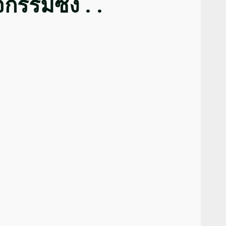
รรมซั้ง . .