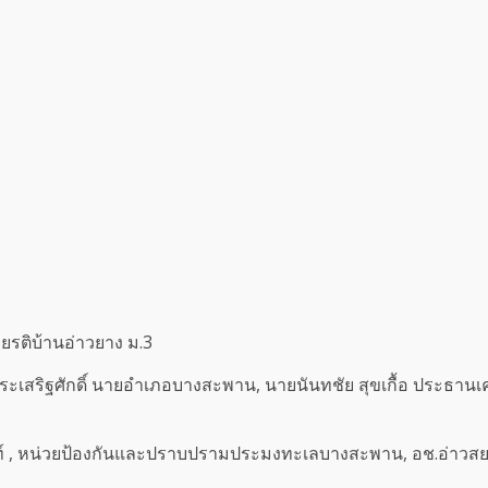
กียรติบ้านอ่าวยาง ม.3
ประเสริฐศักดิ์ นายอำเภอบางสะพาน, นายนันทชัย สุขเกื้อ ประธาน
เมนท์ , หน่วยป้องกันและปราบปรามประมงทะเลบางสะพาน, อช.อ่าวสย