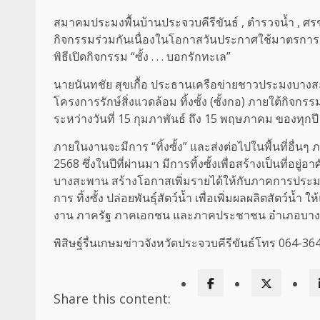
สมาคมประมงพื้นบ้านประจวบคีรีขันธ์ , ตำรวจน้ำ , ศ
กิจกรรมร่วมกันเนื่องในโอกาสวันประกาศใช้มาตรการอนุร
พิธีเปิดกิจกรรม “ซั้ง . . . บอกรักทะเล”
นายนันทชัย สุขเกื้อ ประธานเครือข่ายชาวประมงบาง
โครงการรักษ์สิ่งแวดล้อม ทิ้งซั้ง (ซั้งกอ) ภายใต้กิจก
ระหว่างวันที่ 15 กุมภาพันธ์ ถึง 15 พฤษภาคม ของทุกปี โด
ภายในงานจะมีการ “ทิ้งซั้ง” และส่งต่อไปในพื้นที่อื่
2568 ซึ่งในปีที่ผ่านมา มีการทิ้งซั้งเพื่อสร้างเป็นที
บางสะพาน สร้างโอกาสเพิ่มรายได้ให้กับภาคการประมง ทั
การ ทิ้งซั้ง ปล่อยพันธุ์สัตว์น้ำ เพื่อเพิ่มผลผลิตสัตว
งาน ภาครัฐ ภาคเอกชน และภาคประชาชน อำเภอบางสะพาน
พิสิษฐ์รื่นเกษมข่าวจังหวัดประจวบคีรีขันธ์โทร 064-3
Share this content: