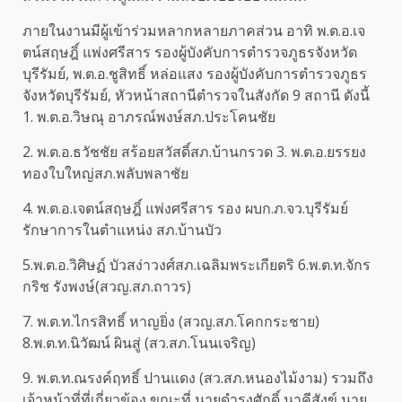
ภายในงานมีผู้เข้าร่วมหลากหลายภาคส่วน อาทิ พ.ต.อ.เจ
ตน์สฤษฎิ์ แพ่งศรีสาร รองผู้บังคับการตำรวจภูธรจังหวัด
บุรีรัมย์, พ.ต.อ.ชูสิทธิ์ หล่อแสง รองผู้บังคับการตำรวจภูธร
จังหวัดบุรีรัมย์, หัวหน้าสถานีตำรวจในสังกัด 9 สถานี ดังนี้
1. พ.ต.อ.วิษณุ อาภรณ์พงษ์สภ.ประโคนชัย
2. พ.ต.อ.ธวัชชัย สร้อยสวัสดิ์สภ.บ้านกรวด 3. พ.ต.อ.ยรรยง
ทองใบใหญ่สภ.พลับพลาชัย
4. พ.ต.อ.เจตน์สฤษฎิ์ แพ่งศรีสาร รอง ผบก.ภ.จว.บุรีรัมย์
รักษาการในตำแหน่ง สภ.บ้านบัว
5.พ.ต.อ.วิศิษฏ์ บัวสง่าวงศ์สภ.เฉลิมพระเกียตริ 6.พ.ต.ท.จักร
กริช รังพงษ์(สวญ.สภ.ถาวร)
7. พ.ต.ท.ไกรสิทธิ์ หาญยิ่ง (สวญ.สภ.โคกกระชาย)
8.พ.ต.ท.นิวัฒน์ ผินสู่ (สว.สภ.โนนเจริญ)
9. พ.ต.ท.ณรงค์ฤทธิ์ ปานแดง (สว.สภ.หนองไม้งาม) รวมถึง
เจ้าหน้าที่ที่เกี่ยวข้อง ขณะที่ นายดำรงศักดิ์ นาคีสังข์ นาย