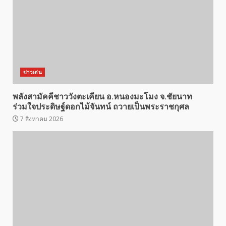
ข่าวเด่น
พลังสามัคคีชาววังตะเคียน อ.หนองมะโมง จ.ชัยนาท
ร่วมใจประดิษฐ์ดอกไม้จันทน์ ถวายเป็นพระราชกุศล
7 สิงหาคม 2026