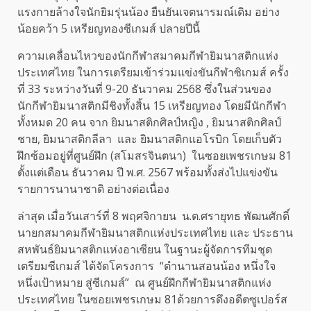
แรงกายล้างใจนักยิมรุ่นน้อง ยืนยันเจตนารมณ์เดิม อย่าง
น้อยคว้า 5 เหรียญทองซีเกมส์ ปลายปีนี้
ความเคลื่อนไหวของนักกีฬาสมาคมกีฬายิมนาสติกแห่ง
ประเทศไทย ในการเตรียมเข้าร่วมแข่งขันกีฬาซิเกมส์ ครั้ง
ที่ 33 ระหว่างวันที่ 9-20 ธันวาคม 2568 ซึ่งในส่วนของ
นักกีฬายิมนาสติกมีชิงทั้งสิ้น 15 เหรียญทอง โดยมีนักกีฬา
ทั้งหมด 20 คน จาก ยิมนาสติกศิลป์หญิง , ยิมนาสติกศิลป์
ชาย, ยิมนาสติกลีลา และ ยิมนาสติกแอโรบิก โดยเก็บตัว
ฝึกซ้อมอยู่ที่ศูนย์ฝึก (สโมสรจินตนา) ในซอยเพชรเกษม 81
ตั้งแต่เดือน ธันวาคม ปี พ.ศ. 2567 พร้อมทั้งส่งไปแข่งขัน
รายการนานาชาติ อย่างต่อเนื่อง
ล่าสุด เมื่อวันเสาร์ที่ 8 พฤศจิกายน น.ต.ศรายุทธ พัฒนศักดิ์
นายกสมาคมกีฬายิมนาสติกแห่งประเทศไทย และ ประธาน
สหพันธ์ยิมนาสติกแห่งอาเซียน ในฐานะผู้จัดการทีมชุด
เตรียมซีเกมส์ ได้จัดโครงการ “ตำนานสอนน้อง หนึ่งใจ
หนึ่งเป้าหมาย สู่ซีเกมส์” ณ ศูนย์ฝึกกีฬายิมนาสติกแห่ง
ประเทศไทย ในซอยเพชรเกษม 81ด้วยการดึงอดีตซูเปอร์ส