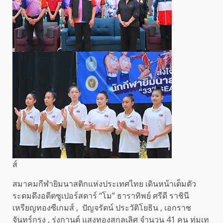
ส์
สมาคมกีฬายิมนาสติกแห่งประเทศไทย เดินหน้าเต็มตัว
ระดมดึงอดีตซูเปอร์สตาร์ “โม” ธาราทิพย์ ศรีดี ราชินี
เหรียญทองซีเกมส์ , ปัญจรัตน์ ประวัติโยธิน , เอกราช
จันทร์กรุง , รุ่งกานต์ แสงทองสกุลเลิศ จำนวน 41 คน ทุ่มเท