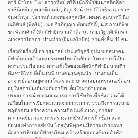
ตาร์ นำโดย “โม” ธาราทิพย์ ศรีดี (นักกีฬายิมนาสติกลีลา
ราชินีเหรียญทองซีเกมส์) , ปัญจรัตน์ ประวัติโยธิน, เอกราช
จันทร์กรุง , รุ่งกานต์ แสงทองสกุลเลิศ , ผศ.ดร.สุมนรตรี นิ่ม
เนติพันธ์ (พี่ดรีม) , น.ส จิรภิญญา พัฒนศักดิ์ , น.ส กานต์พิช
ชา พัฒนศักดิ์ (นักกีฬายิมนาสติกลีลา) , นายณัฐวุฒิ พิมพา
,นางสาวไอรดา ปานท้าว (ยิมแอโรบิก) รวมทั้งสิ้น 41 คน
เกี่ยวกับเรื่องนี้ ดร.กุสุมาลย์ ประเสริฐศรี อุปนายกสมาคม
กีฬายิมนาสติกแห่งประเทศไทย ยืนยันว่า โครงการนี้เป็น
ความร่วมมือ และ ความตั้งใจของอดีตนักกีฬายิมนาสติก
ทีมชาติไทย ที่เป็นรุ่นพี่ บางคนรุ่นคุณน้า , บางคนเป็น
อาจารย์สอนอยู่ตามสโมสร และ บางคนเป็นเทรนเน่อร์สอน
อยู่ในสถาบันเต้นระดับอาชีพ เต็มใจมาถ่ายทอด
ประสบการณ์ ความสามารถ การใช้ทริคเพื่อชิงความได้
เปรียบในการเรียกคะแนนจากกรรมการ รวมถึงการละลาย
พฤติกรรม สร้างความความคิดในเชิงบวก , การลด
ความเครียด และ การสร้างสมาธิหลังการฝึกซ้อม และ
ก่อนลงทำการแข่งขัน โดยรุ่นพี่ทุกคนมีความปรารถนา
ต้องการเห็นนักกีฬารุ่นใหม่ คว้าเหรียญทองซีเกมส์ เพื่อ