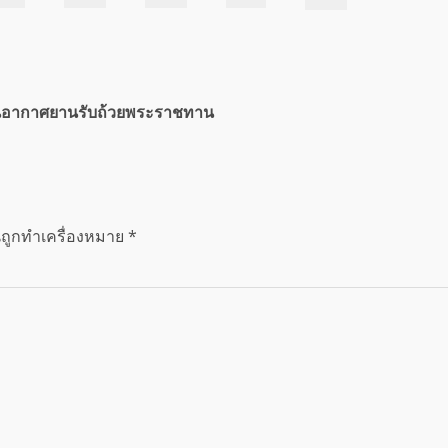
านอากาศยานรับถ้วยพระราชทาน
นถูกทำเครื่องหมาย
*