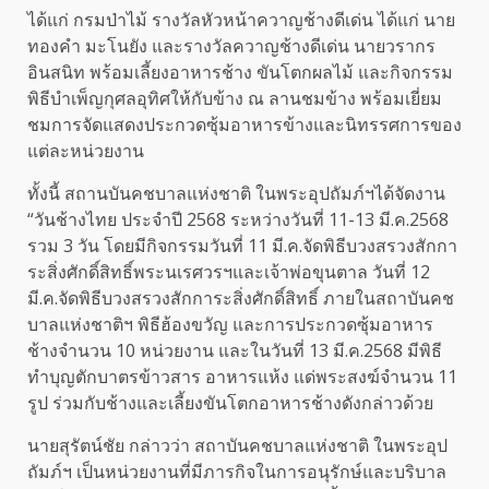
ได้แก่ กรมป่าไม้ รางวัลหัวหน้าควาญช้างดีเด่น ได้แก่ นาย
ทองคำ มะโนยัง และรางวัลควาญช้างดีเด่น นายวรากร
อินสนิท พร้อมเลี้ยงอาหารช้าง ขันโตกผลไม้ และกิจกรรม
พิธีบำเพ็ญกุศลอุทิศให้กับข้าง ณ ลานชมข้าง พร้อมเยี่ยม
ชมการจัดแสดงประกวดซุ้มอาหารข้างและนิทรรศการของ
แต่ละหน่วยงาน
ทั้งนี้ สถานบันคชบาลแห่งชาติ ในพระอุปถัมภ์ฯได้จัดงาน
“วันช้างไทย ประจำปี 2568 ระหว่างวันที่ 11-13 มี.ค.2568
รวม 3 วัน โดยมีกิจกรรมวันที่ 11 มี.ค.จัดพิธีบวงสรวงสักกา
ระสิ่งศักดิ์สิทธิ์พระนเรศวรฯและเจ้าพ่อขุนตาล วันที่ 12
มี.ค.จัดพิธีบวงสรวงสักการะสิ่งศักดิ์สิทธิ์ ภายในสถาบันคช
บาลแห่งชาติฯ พิธีฮ้องขวัญ และการประกวดซุ้มอาหาร
ช้างจำนวน 10 หน่วยงาน และในวันที่ 13 มี.ค.2568 มีพิธี
ทำบุญตักบาตรข้าวสาร อาหารแห้ง แด่พระสงฆ์จำนวน 11
รูป ร่วมกับช้างและเลี้ยงขันโตกอาหารช้างดังกล่าวด้วย
นายสุรัตน์ชัย กล่าวว่า สถาบันคชบาลแห่งชาติ ในพระอุป
ถัมภ์ฯ เป็นหน่วยงานที่มีภารกิจในการอนุรักษ์และบริบาล