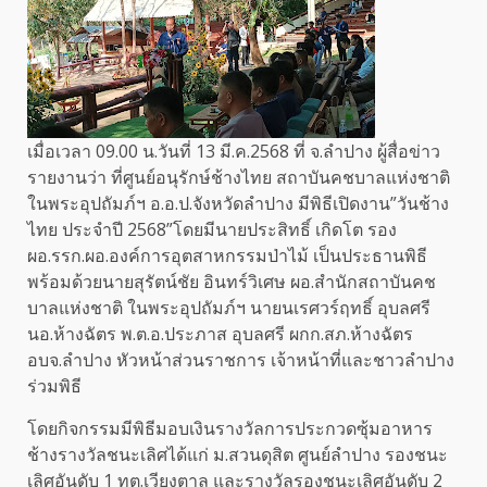
เมื่อเวลา 09.00 น.วันที่ 13 มี.ค.2568 ที่ จ.ลำปาง ผู้สื่อข่าว
รายงานว่า ที่ศูนย์อนุรักษ์ช้างไทย สถาบันคชบาลแห่งชาติ
ในพระอุปถัมภ์ฯ อ.อ.ป.จังหวัดลำปาง มีพิธีเปิดงาน”วันช้าง
ไทย ประจำปี 2568”โดยมีนายประสิทธิ์ เกิดโต รอง
ผอ.รรก.ผอ.องค์การอุตสาหกรรมป่าไม้ เป็นประธานพิธี
พร้อมด้วยนายสุรัตน์ชัย อินทร์วิเศษ ผอ.สำนักสถาบันคช
บาลแห่งชาติ ในพระอุปถัมภ์ฯ นายนเรศวร์ฤทธิ์ อุบลศรี
นอ.ห้างฉัตร พ.ต.อ.ประภาส อุบลศรี ผกก.สภ.ห้างฉัตร
อบจ.ลำปาง หัวหน้าส่วนราชการ เจ้าหน้าที่และชาวลำปาง
ร่วมพิธี
โดยกิจกรรมมีพิธีมอบเงินรางวัลการประกวดซุ้มอาหาร
ช้างรางวัลชนะเลิศได้แก่ ม.สวนดุสิต ศูนย์ลำปาง รองชนะ
เลิศอันดับ 1 ทต.เวียงตาล และรางวัลรองชนะเลิศอันดับ 2