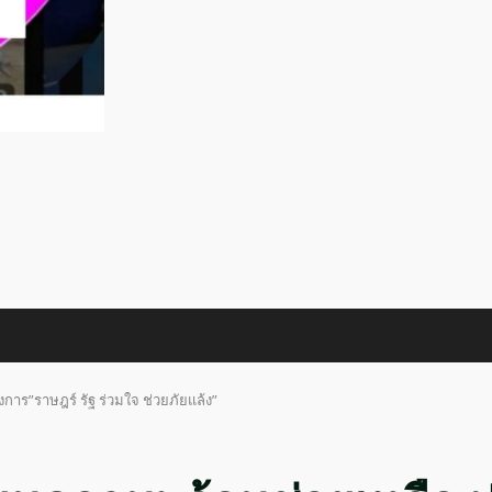
าร”ราษฎร์ รัฐ ร่วมใจ ช่วยภัยแล้ง”