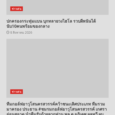
ข่าวเด่น
ปกครองกระทุ่มแบน บุกทลายวงไฮโล รวบผีพนันได้
นับ10คนพร้อมของกลาง
8 สิงหาคม 2026
ข่าวเด่น
ทีมกอล์ฟอาวุโสนครสวรรค์คว้าชนะเลิศประเภท ทีมรวม
มาครอง ประธาน #ชมรมกอล์ฟอาวุโสนครสวรรค์ เกศรา
อ่อนสอาด นำทีมรับถ้วยจากท่าน พล.ต.อภิเดช ผลทวี ผบ