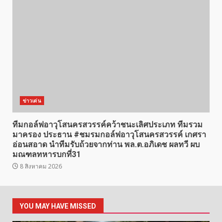
ข่าวเด่น
ทีมกอล์ฟอาวุโสนครสวรรค์คว้าชนะเลิศประเภท ทีมรวม
มาครอง ประธาน #ชมรมกอล์ฟอาวุโสนครสวรรค์ เกศรา
อ่อนสอาด นำทีมรับถ้วยจากท่าน พล.ต.อภิเดช ผลทวี ผบ
มณฑลทหารบกที่31
8 สิงหาคม 2026
YOU MAY HAVE MISSED