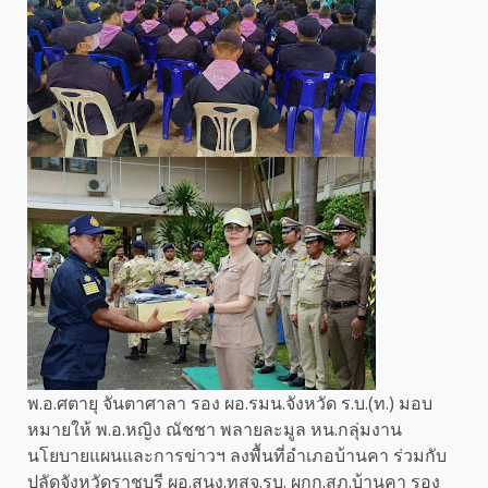
พ.อ.ศตายุ จันตาศาลา รอง ผอ.รมน.จังหวัด ร.บ.(ท.) มอบ
หมายให้ พ.อ.หญิง ณัชชา พลายละมูล หน.กลุ่มงาน
นโยบายแผนและการข่าวฯ ลงพื้นที่อำเภอบ้านคา ร่วมกับ
ปลัดจังหวัดราชบุรี ผอ.สนง.ทสจ.รบ. ผกก.สภ.บ้านคา รอง