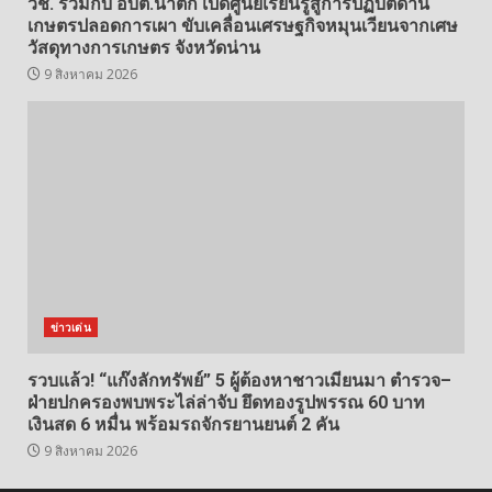
วช. ร่วมกับ อบต.น้ำตก เปิดศูนย์เรียนรู้สู่การปฏิบัติด้าน
เกษตรปลอดการเผา ขับเคลื่อนเศรษฐกิจหมุนเวียนจากเศษ
วัสดุทางการเกษตร จังหวัดน่าน
9 สิงหาคม 2026
ข่าวเด่น
รวบแล้ว! “แก๊งลักทรัพย์” 5 ผู้ต้องหาชาวเมียนมา ตำรวจ–
ฝ่ายปกครองพบพระไล่ล่าจับ ยึดทองรูปพรรณ 60 บาท
เงินสด 6 หมื่น พร้อมรถจักรยานยนต์ 2 คัน
9 สิงหาคม 2026