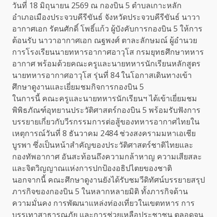
วันที่ 18 มิถุนายน 2569 ณ กองบิน 5 ตำบลเกาะหลัก
อำเภอเมืองประจวบคีรีขันธ์ จังหวัดประจวบคีรีขันธ์ นาวา
อากาศเอก รัตนศักดิ์ โพธิ์แก้ว ผู้บังคับการกองบิน 5 ให้การ
ต้อนรับ นาวาอากาศเอก ณฐพงศ์ ตาละลักษมณ์ ผู้อำนวย
การโรงเรียนนายทหารอากาศอาวุโส กรมยุทธศึกษาทหาร
อากาศ พร้อมด้วยคณะครูและนายทหารนักเรียนหลักสูตร
นายทหารอากาศอาวุโส รุ่นที่ 84 ในโอกาสเดินทางเข้า
ศึกษาดูงานและเยี่ยมชมกิจการกองบิน 5
ในการนี้ คณะครูและนายทหารนักเรียนฯ ได้เข้าเยี่ยมชม
พิพิธภัณฑ์อุทยานประวัติศาสตร์กองบิน 5 พร้อมรับฟังการ
บรรยายเกี่ยวกับวีรกรรมการต่อสู้ของทหารอากาศไทยใน
เหตุการณ์วันที่ 8 ธันวาคม 2484 ช่วงสงครามมหาเอเชีย
บูรพา ซึ่งเป็นหน้าสำคัญของประวัติศาสตร์ชาติไทยและ
กองทัพอากาศ อันสะท้อนถึงความกล้าหาญ ความเสียสละ
และจิตวิญญาณแห่งการปกป้องอธิปไตยของชาติ
นอกจากนี้ คณะศึกษาดูงานยังได้รับชมวีดิทัศน์บรรยายสรุป
ภารกิจของกองบิน 5 ในหลากหลายมิติ ทั้งภารกิจด้าน
ความมั่นคง การพัฒนาแหล่งท่องเที่ยวในเขตทหาร การ
บรรเทาสาธารณภัย และการช่วยเหลือประชาชน ตลอดจน