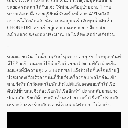
เมื่อช่วงเวลา 15.40 น.วันที่ 9มิ.ย.หน่วยกู้ภัยมูลนิธิสยาม
ระยอง จุดพลา ได้รับแจ้ง ให้ช่วยเหลือผู้ป่วยชาย 1 ราย
ทราบต่อมาคือนายสุริยันต์ จันทร์วงษ์ อายุ 41ปี หลังมี
อาการไส้ติ่งอักเสบ ซึ่งทำงานอยู่บนเรือดักทุ่นน้ำมันชื่อ
CHONBURI ลอยลำอยู่กลางทะเลห่างจากฝั่ง ต.พลา
อ.บ้านฉาง จ.ระยอง ประมาณ 15 ไมล์ทะเลอย่างเร่งด่วน
..
ขณะเดียกวัน “ไต๋น้ำ อนุรักษ์ ชุนทอง อายุ 35 ปี ระบุว่าทันที
ที่ได้รับแจ้ง ตนเองก็ได้นำเรือเร็วออกไปตามพิกัด ฝ่าคลื่น
ลมแรงที่มีความสูง 2-3 เมตร พอไปถึงตัวเรือก็เครื่อนย้ายผู้
ป่วยมาลงเรือเร็วจากนั้นก็รีบเร่งเครื่องกลับ พอใกล้จะเข้า
ชายฝั่งที่หน้าวัดพลาใบพัดเกิดไปพันกับเศษขยะทำให้เรือ
ดับไปชั่วขณะจึงต้องเรียกให้เรืออีกลำไปลากกลับมาอย่าง
ปลอดภัย เรียกได้ว่าระทึกทั้งคนป่วย และไต๋เรือที่ไปรับกลับ
เพราะต้องเร่งรีบกลับเวลาที่ต้องนำส่งรักษา…ได้สำเร็จ….