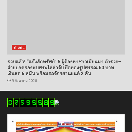
ข่าวเด่น
รวบแล้ว! “แก๊งลักทรัพย์” 5 ผู้ต้องหาชาวเมียนมา ตำรวจ–
ฝ่ายปกครองพบพระไล่ล่าจับ ยึดทองรูปพรรณ 60 บาท
เงินสด 6 หมื่น พร้อมรถจักรยานยนต์ 2 คัน
9 สิงหาคม 2026