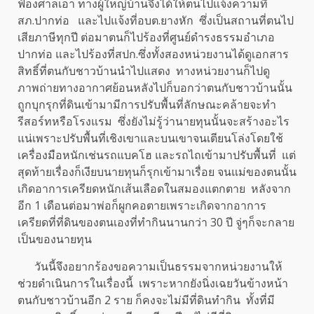
ฟ้องศาลเอา ทางผู้ใหญ่บ้านจึงได้ให้ตนไปแจ้งความที่
สภ.ปากท่อ และไปแจ้งที่อบต.ยางหัก ซึ่งเป็นสถานที่ตนไป
เสียภาษีทุกปี ต่อมาตนก็ไปร้องที่ศูนย์ดำรงธรรมอำเภอ
ปากท่อ และไปร้องที่สปก.ซึ่งทั้งสองหน่วยงานได้ดูเอกสาร
สิทธิ์ที่ตนกับชาวบ้านนำไปแสดง ทางหน่วยงานก็ไปดู
ภาพถ่ายทางอากาศย้อนหลังไปก็บอกว่าตนกับชาวบ้านนั้น
ถูกบุกรุกที่ดินเข้ามามีการปรับพื้นที่ลักษณะคล้ายจะทำ
รีสอร์ทหรือโรงแรม ซึ่งยังไม่รู้ว่านายทุนนั้นจะสร้างอะไร
แน่เพราะปรับพื้นที่เชิงเขาและบนเขาจนเตียนโล่งโดยใช้
เครื่องมือหนักเช่นรถแบคโฮ และรถไถเข้ามาปรับพื้นที่ แต่
สุดท้ายเรื่องก็เงียบนายทุนก็รุกเข้ามาเรื่อย จนแม่ของตนนั้น
เกิดอาการเครียดหนักเส้นเลือดในสมองแตกตาย หลังจาก
อีก 1 เดือนต่อมาพ่อก็ผูกคอตายเพราะเกิดจากอาการ
เครียดที่ที่ดินของตนเองที่ทำกินนานกว่า 30 ปี จู่ๆก็จะกลาย
เป็นของนายทุน
วันนี้จึงอยากร้องขอความเป็นธรรมจากหน่วยงานให้
ช่วยดำเนินการในเรื่องนี้ เพราะหากยังนิ่งเฉยวันข้างหน้า
ตนกับชาวบ้านอีก 2 ราย ก็คงจะไม่มีที่ดินทำกิน ทั้งที่มี