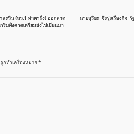
สาละวิน (สว.1 ท่าตาฝั่ง) ออกลาด
นายสุริยะ จึงรุ่งเรืองก
ุกริมฝั่งคาดเตรียมส่งไปเมียนมา
นถูกทำเครื่องหมาย
*