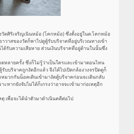
งวัดศิริเจริญเนินหม้อ (โคกหม้อ) ซึ่งตั้งอยู่ในต.โคกหม้อ
ของวัดก็พาไปดูตู้รับบริจาคที่อยู่บริเวณทางเข้า
้รับความเสียหาย ส่วนเงินบริจาคที่อยู่ด้านในนั้นซึ่ง
ดหลายครั้ง ซึ่งก็ไม่รู้ว่าเป็นใครและเข้ามาตอนไหน
รับบริจาคถูกงัดอีกแล้ว จึงได้ไปเปิดกล้องวงจรปิดดูก็
สวมหมวกกันน็อคเดินเข้ามางัดตู้บริจาคก่อนจะเดินกลับ
าะหากยังจับไม่ได้ก็เกรงว่าอาจจะเข้ามาก่อเหตุอีก
หตุ เพื่อจะได้นำตัวมาดำเนินคดีต่อไป