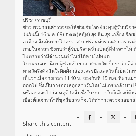
ปรีชา/ราชบุรี
ข่าว พระวอนตำรวจขอให้ช่วยจับโจรย่องทุบตู้รับบริ
ในวันนี้( 16 พ.ค. 69) ร.ต.ต.(หญิง) สุขสิน สุขเกลี้ยง ร้
อ.เมือง จึงเดินทางไปตรวจสอบพร้อมตำรวจสายตรวจตำบ
ภายในศาลา ซึ่งพบว่าตู้รับบริจาคนั้นเป็นตู้ที่ทำจากไม
ไม่ทราบว่ามีจำนวนเท่าไหร่ได้หายไปหมด
โดยพระมหานิกร ผู้ช่วยเจ้าอาวาสของวัด ก็บอกว่า ที่ผ่
ทางวัดจึงตัดสินใจติดตั้งกล้องวงจรปิดและวันนี้เป็นวัน
เห็นว่าเมื่อช่วงเวลา 11.40 น. ของวันที่ 15 พ.ค. ที่ผ
ออกไป ซึ่งเป็นการก่อเหตุกลางวันโดยไม่เกรงกลัวบาป จ
หรืออาจจะไปก่อเหตุที่วัดอื่นซึ่งในระแวกใกล้เคียงก็มี
เบื้องต้นเจ้าหน้าที่ชุดสืบสวนก็จะได้ทำการตรวจสอบกล้
Share this content: