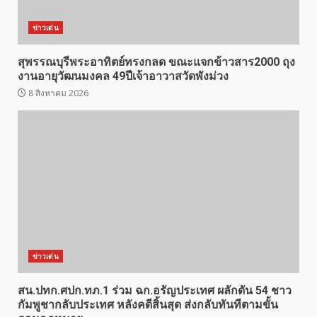
ข่าวเด่น
สุพรรณบุรีพระอาทิตย์ทรงกลด ขณะแจกข้าวสาร2000 ถุง
งานอายุวัฒนมงคล 49ปีเจ้าอาวาสวัดพังม่วง
8 สิงหาคม 2026
ข่าวเด่น
สน.ปทก.ศปก.ทภ.1 ร่วม ฉก.อรัญประเทศ ผลักดัน 54 ชาว
กัมพูชากลับประเทศ หลังคดีสิ้นสุด ส่งกลับทันทีตามขั้น