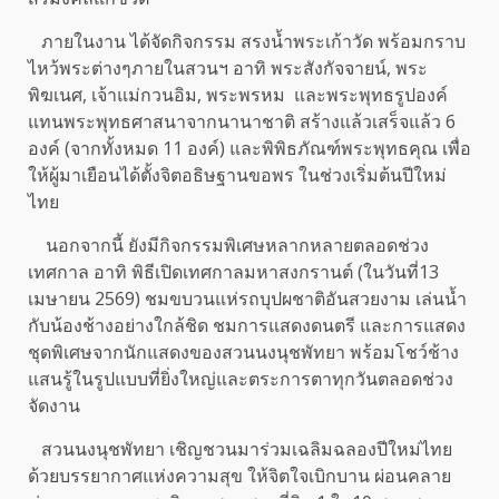
ภายในงาน ได้จัดกิจกรรม สรงน้ำพระเก้าวัด พร้อมกราบ
ไหว้พระต่างๆภายในสวนฯ อาทิ พระสังกัจจายน์, พระ
พิฆเนศ, เจ้าแม่กวนอิม, พระพรหม และพระพุทธรูปองค์
แทนพระพุทธศาสนาจากนานาชาติ สร้างแล้วเสร็จแล้ว 6
องค์ (จากทั้งหมด 11 องค์) และพิพิธภัณฑ์พระพุทธคุณ เพื่อ
ให้ผู้มาเยือนได้ตั้งจิตอธิษฐานขอพร ในช่วงเริ่มต้นปีใหม่
ไทย
นอกจากนี้ ยังมีกิจกรรมพิเศษหลากหลายตลอดช่วง
เทศกาล อาทิ พิธีเปิดเทศกาลมหาสงกรานต์ (ในวันที่13
เมษายน 2569) ชมขบวนแห่รถบุปผชาติอันสวยงาม เล่นน้ำ
กับน้องช้างอย่างใกล้ชิด ชมการแสดงดนตรี และการแสดง
ชุดพิเศษจากนักแสดงของสวนนงนุชพัทยา พร้อมโชว์ช้าง
แสนรู้ในรูปแบบที่ยิ่งใหญ่และตระการตาทุกวันตลอดช่วง
จัดงาน
สวนนงนุชพัทยา เชิญชวนมาร่วมเฉลิมฉลองปีใหม่ไทย
ด้วยบรรยากาศแห่งความสุข ให้จิตใจเบิกบาน ผ่อนคลาย