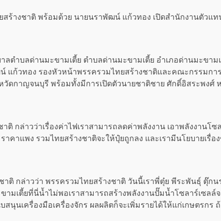
ยสร้างชาติ พร้อมด้วย นายนราพัฒน์ แก้วทอง เปิดสำนักงานตัวแทนพ
ทศบาลตำบลด่านมะขามเตี้ย ตำบลด่านมะขามเตี้ย อำเภอด่านมะขามเตี้
ัฒน์ แก้วทอง รองหัวหน้าพรรครวมไทยสร้างชาติและคณะกรรมกา
าญจนบุรี พร้อมทั้งมีการเปิดตัวนายชาติชาย ศักดิ์อิสระพงศ์ หรือเส
งชาติ กล่าวว่าเรื่องค่าไฟเราสามารถลดค่าพลังงาน เอาพลังงานโซ
๋ย ราคาแพง รวมไทยสร้างชาติจะให้ปุ๋ยถูกลง และเรามีนโยบายเรื่
กล่าวว่า พรรครวมไทยสร้างชาติ วันนี้เราพี่ตุ๋ย พีระพันธุ์ ตุ๊กน
ขามเตี้ยที่นี่น้ำไม่พอเราสามารถสร้างพลังงานปั๊มน้ำโซลาร์เซลล์
นเครื่องมือเครื่องจักร ผลผลิตก็จะเพิ่มรายได้ให้แก่เกษตรกร ถ