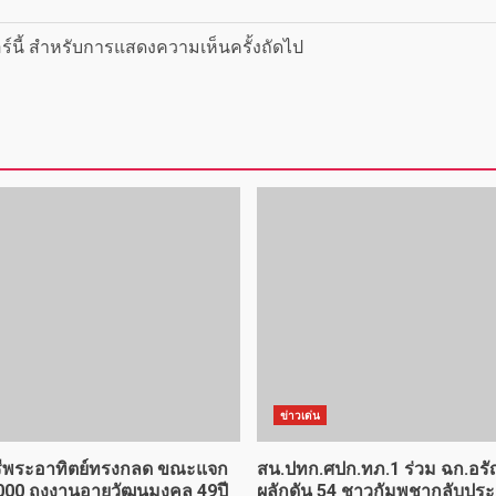
ซอร์นี้ สำหรับการแสดงความเห็นครั้งถัดไป
ข่าวเด่น
รีพระอาทิตย์ทรงกลด ขณะแจก
สน.ปทก.ศปก.ทภ.1 ร่วม ฉก.อร
000 ถุงงานอายุวัฒนมงคล 49ปี
ผลักดัน 54 ชาวกัมพูชากลับประ