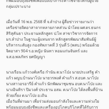
กฟผ.มอบถุงยังชีพเพื่อแบ่งเบาภาระค่าใช้จ่ายให้กับผู้ป่วย
กลุ่มเปราะบาง
เมื่อวันที่ 16 พ.ย. 2568 ที่ จ.ลำปาง ผู้สื่อข่าวรายงานว่า
เครือข่ายจิตอาสาจากหลายภาคส่วน นำโดย ผศ.ดร.ธนกร
สิริสุคันธา ประธานหลักสูตร ป.โท สาขาวิชาการจัดการ
มร.ลำปาง ในฐานะผู้แทนจาก หลักสูตรพัฒนาสัมพันธ์ผู้
บริหารระดับสูง กองทัพภาคที่ 3 รุ่นที่ 5 (พสบ.) พร้อมด้วย
จิตอาสา 904 ร.อ.หญิง นันทา หอมแก่นจันทร์ และ
จ.ส.อ.พลภัทร ยศปัญญา
นางเรือน แก้ววงศ์เครือ กำนัน ต.นาโป่ง นายประเสริฐ คำ
แก้ว ผญบ.บ้านนาโป่ง นายวรพงศ์ คำแก้ว ส.อบต .นาโป่ง
นางสาวอรอารีย์ คำแก้ว นักพัฒนาชุมชน อบต.นาโป่ง และ
นางอินทิรา ปิมวงศ์ ประธาน อสม. ต.นาโป่ง ได้ลงพื้นที่บ้าน
ห้วยเกี๋ยง ต.นาโป่ง อ.เถิน
เมื่อวันที่ผ่านมา เพื่อร่วมส่งมอบกำลังใจและความห่วงใย
พร้อมมอบถุงยังชีพและเครื่องอุปโภคบริโภคที่ได้รับการ