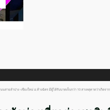
นนสายลำปาง -เชียงใหม่ อ.ห้างฉัตร มีผู้ได้รับบาดเจ็บกว่า 10 สาเหตุคาดว่าเกิดจ