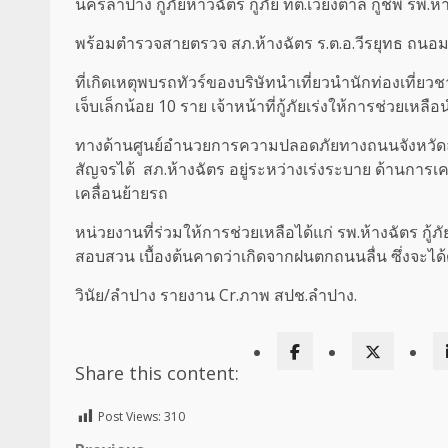
นครลำปาง กู้ภัยห้าวฉัตร กู้ภัย ทต.เวียงตาล กู้ชีพ รพ.ห้
พร้อมตำรวจสายตรวจ สภ.ห้างฉัตร ร.ต.อ.วีรยุทธ ถน
ที่เกิดเหตุพบรถทัวร์ของบริษัทนำเที่ยวนำนักท่องเที
เจ็บเล็กน้อย 10 ราย เจ้าหน้าที่กู้ภัยเร่งให้การช่วยเหลื
ทางด้านศูนย์อำนวยการความปลอดภัยทางถนนจังหวัดลำปา
สัญจรได้ สภ.ห้างฉัตร อยู่ระหว่างเร่งระบาย ด้านการเ
เคลื่อนย้ายรถ
หน่วยงานที่ร่วมให้การช่วยเหลือได้แก่ รพ.ห้างฉัตร ก
สอบสวน เบื้องต้นคาดว่าเกิดจากฝนตกถนนลื่น ซึ่งจะได
วินัย/ลำปาง รายงาน Cr.ภาพ สปช.ลำปาง.
Share this content:
Post Views:
310