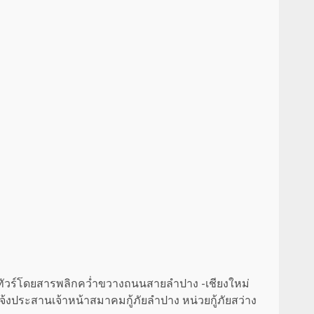
เหตุรถทัวร์โดยสารพลิกคว่ำขวางถนนสายลำปาง -เชียงใหม่
จ้งประสานเจ้าหน้าสมาคมกู้ภัยลำปาง หน่วยกู้ภัยสว่าง