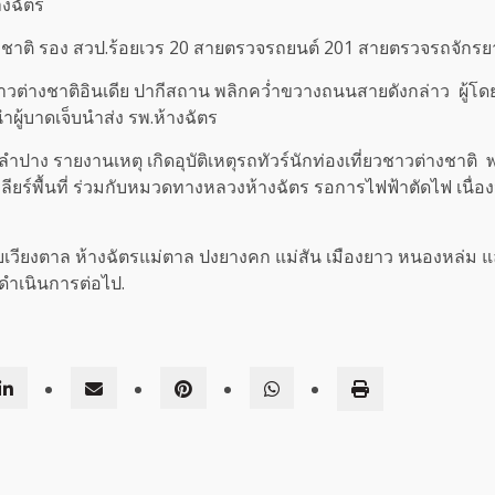
างฉัตร
อมชาติ รอง สวป.ร้อยเวร 20 สายตรวจรถยนต์ 201 สายตรวจรถจักร
่ยวชาวต่างชาติอินเดีย ปากีสถาน พลิกคว่ำขวางถนนสายดังกล่าว ผู
อนำผู้บาดเจ็บนำส่ง รพ.ห้างฉัตร
ง รายงานเหตุ เกิดอุบัติเหตุรถทัวร์นักท่องเที่ยวชาวต่างชาต
คลียร์พื้นที่ ร่วมกับหมวดทางหลวงห้างฉัตร รอการไฟฟ้าตัดไฟ เนื่
ู้ภัยเวียงตาล ห้างฉัตรแม่ตาล ปงยางคก แม่สัน เมืองยาว หนองหล่ม
้ดำเนินการต่อไป.