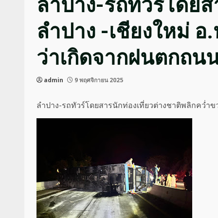
ลำปาง-รถทัวร์โดยสา
ลำปาง -เชียงใหม่ อ.ห
ว่าเกิดจากฝนตกถนนล
admin
9 พฤศจิกายน 2025
ลำปาง-รถทัวร์โดยสารนักท่องเที่ยวต่างชาติพลิกคว่ำขว