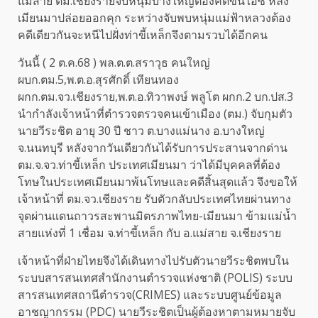
แม่สาย ตม.เชียงรายจับหนุ่มบางใหญ่ต้องคดีขนไอซ์ หลัง
เมียนมาปล่อยออกคุก ระหว่างจับพบหนุ่มแม่ฟ้าหลวงต้อง
คดีเดียวกันจะหนีไปฝั่งท่าขี้เหล็กจึงตามรวบได้อีกคน
วันนี้ ( 2 ต.ค.68 ) พล.ต.ต.สราวุธ คนใหญ่
ผบก.ตม.5,พ.ต.อ.สุรศักดิ์ เทียนทอง
ผกก.ตม.จว.เชียงราย,พ.ต.อ.ทิวาพงษ์ พลูโต ผกก.2 บก.ปส.3
นำกำลังเจ้าหน้าที่ตำรวจตรวจคนเข้าเมือง (ตม.) จับกุมตัว
นายวีระชิต อายุ 30 ปี ชาว ต.บางแม่นาง อ.บางใหญ่
จ.นนทบุรี หลังจากวันเดียวกันได้รับการประสานจากด่าน
ตม.จ.จว.ท่าขี้เหล็ก ประเทศเมียนมา ว่าได้มีบุคคลที่ต้อง
โทษในประเทศเมียนมาพ้นโทษและคดีสิ้นสุดแล้ว จึงขอให้
เจ้าหน้าที่ ตม.จว.เชียงราย รับตัวกลับประเทศไทยผ่านทาง
จุดผ่านแดนถาวรสะพานมิตรภาพไทย-เมียนมา ข้ามแม่น้ำ
สายแห่งที่ 1 เชื่อม จ.ท่าขี้เหล็ก กับ อ.แม่สาย จ.เชียงราย
เจ้าหน้าที่ฝ่ายไทยจึงได้เดินทางไปรับตัวนายวีระชิตพบใน
ระบบสารสนเทศสำนักงานตำรวจแห่งชาติ (POLIS) ระบบ
สารสนเทศสถานีตำรวจ(CRIMES) และระบบศูนย์ข้อมูล
อาชญากรรม (PDC) นายวีระชิตเป็นผู้ต้องหาตามหมายจับ