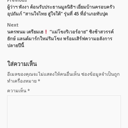
Post
Previous
ผู้ว่าฯ พังงา ต้อนรับประธานมูลนิธิฯ เยี่ยมบ้านครอบครัว
navigation
อุปถัมภ์ “สานใจไทย สู่ใจใต้” รุ่นที่ 45 ที่อำเภอทับปุด
Next
นครพนม เตรียมเฮ
“แม่โขงริเวอร์อาย” ชิงช้าสวรรค์
ยักษ์ แลนด์มาร์กใหม่ริมโขง พร้อมเสิร์ฟความอลังการ
ปลายปีนี้
ใส่ความเห็น
อีเมลของคุณจะไม่แสดงให้คนอื่นเห็น
ช่องข้อมูลจำเป็นถูก
ทำเครื่องหมาย
*
ความเห็น
*