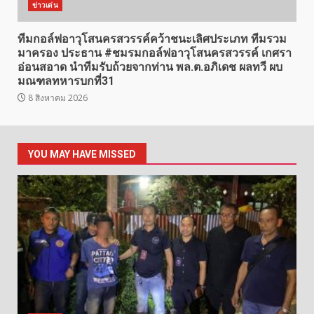
ข่าวเด่น
ทีมกอล์ฟอาวุโสนครสวรรค์คว้าชนะเลิศประเภท ทีมรวม
มาครอง ประธาน #ชมรมกอล์ฟอาวุโสนครสวรรค์ เกศรา
อ่อนสอาด นำทีมรับถ้วยจากท่าน พล.ต.อภิเดช ผลทวี ผบ
มณฑลทหารบกที่31
8 สิงหาคม 2026
YOU MAY HAVE MISSED