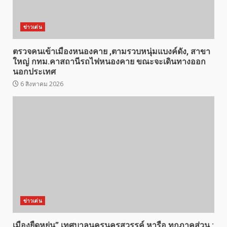
ข่าวเด่น
ตรวจคนเข้าเมืองหนองคาย ,ตามรวบหนุ่มแบงค์ดัง, สาขา
ใหญ่ กทม.คาสถานีรถไฟหนองคาย ขณะจะเดินทางออก
นอกประเทศ
6 สิงหาคม 2026
ข่าวเด่น
เมืองยืดหยุ่น” เทศบาลนครนครสวรรค์ หารือ ทุกภาคส่วน :