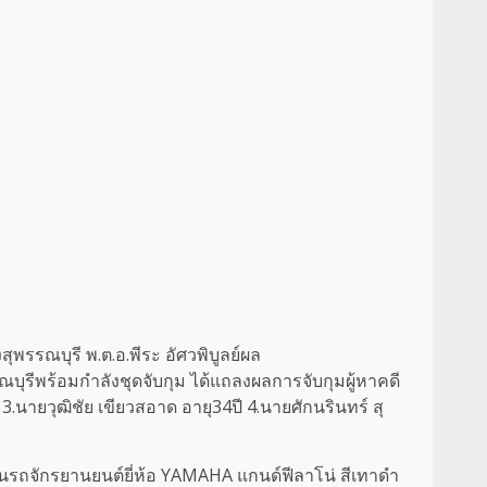
สุพรรณบุรี พ.ต.อ.พีระ อัศวพิบูลย์ผล
ณบุรีพร้อมกำลังชุดจับกุม ได้แถลงผลการจับกุมผู้หาคดี
3.นายวุฒิชัย เขียวสอาด อายุ34ปี 4.นายศักนรินทร์ สุ
 คันรถจักรยานยนต์ยี่ห้อ YAMAHA แกนด์ฟีลาโน่ สีเทาดำ