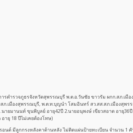
ับการตำรวจภูธรจังหวัดสุพรรณบุรี พ.ต.อ.วันชัย ขาวรัม ผกก.สภ.เมือง
.สภ.เมืองสุพรรณบุรี, พ.ต.ท.บุญนำ โสมอินทร์ สว.สส.สภ.เมืองสุพรร
นายมานนท์ ขุนพิบูลย์ อายุ42ปี 2.นายอนุพงษ์ เขียวสอาด อายุ36ปี 
 อายุ 18 ปีไม่เคยต้องโทษ)
สีบรอนด์ มีลูกกรงหลังคาด้านหลัง ไม่ติดแผ่นป้ายทะเบียน จำนวน 1