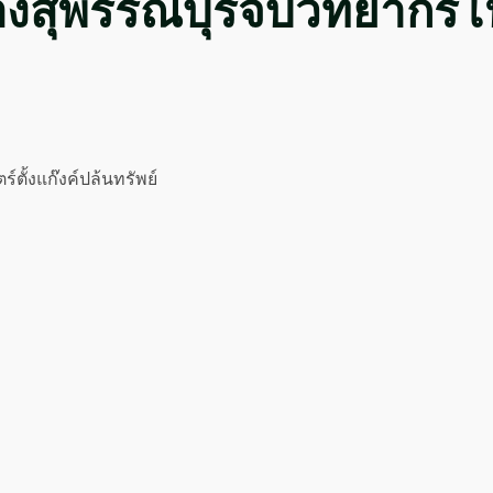
งสุพรรณบุรีจับวิทยากรโห
ตั้งแก๊งค์ปล้นทรัพย์