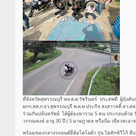
ที่จังหวัดสุพรรณบุรี พล.ต.ต.วัชรินทร์ ประสพดี ผู้บังค
ผกก.สส.ภ.จว.สุพรรณบุรี พ.ต.ท.ประกิจ สงสวาสดิ์ สว.สส
ร่วมกันปล้นทรัพย์ ได้ผู้ต้องหารวม 5 คน ประกอบด้วย 1.
วรรณหงษ์ อายุ 30 ปี ( 5.นายภูวดล หรือบีม เขียวสะอาด
พร้อมของกลางรถยนต์ยี่ห้อโตโยต้า รุ่น ไฮลักซ์วีโก้ 