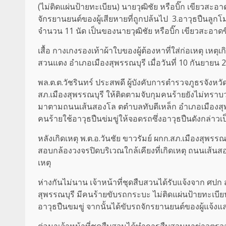
(ไม่ติดแผ่นป้ายทะเบียน) นายวุฒิชัย หรือบิ๊ก เขียวสะอา
จักรยานยนต์ของผู้เสียหายที่ถูกปล้นไป 3.อาวุธปืนลู
จำนวน 11 นัด เป็นของนายวุฒิชัย หรือบิ๊ก เขียวสะอาดซึ
เสื้อ กางเกงรองเท้าผ้าใบของผู้ต้องหาที่ใส่ก่อเหตุ เ
สวนแตง อำเภอเมืองสุพรรณบุรี เมื่อวันที่ 10 กันยายน 
พล.ต.ต.วัชรินทร์ ประสพดี ผู้บังคับการตำรวจภูธรจังหวั
สภ.เมืองสุพรรณบุรี ให้ติดตามจับกุมคนร้ายยังไม่ทราบว่
มาตามถนนเส้นสองโล ตตำบลทับตีเหล็ก อำเภอเมืองสุพรร
คนร้ายใช้อาวุธปืนข่มขู่ให้จอดรถซึ่งอาวุธปืนดังกล่าว
หลังเกิดเหตุ พ.ต.อ.วันชัย ขาวรัมย์ ผกก.สภ.เมืองสุพรรณ
สอบกล้องวงจรปิดบริเวณใกล้เคียงที่เกิดเหตุ ถนนเส้นส
เหตุ
ห่างกันไม่นาน เจ้าหน้าที่ชุดสืบสวนได้รับแจ้งจาก ศปก ส
สุพรรณบุรี มีคนร้ายขับรถกระบะ ไม่ติดแผ่นป้ายทะเบ
อาวุธปืนขมขู่ จากนั้นได้ขับรถจักรยานยนต์ของผู้แจ้
ต่อมาเจ้าหน้าที่ชุดสืบสวนได้ทำการสืบสวนหาข่าวตรวจ