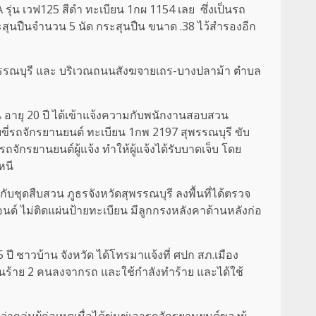
DA รุ่น เวฟ125 สีดำ ทะเบียน 1กผ 1154 เลย ซึ่งเป็นรถ
สุนปืนจำนวน 5 นัด กระสุนปืน ขนาด .38 ไว้สำรองอีก
ัดสุพรรณบุรี และ บริเวณถนนสังฆจายเถร-บางปลาม้า ตำบล
่อน อายุ 20 ปี ได้เข้าแจ้งความกับพนักงานสอบสวน
ับขี่รถจักรยานยนต์ ทะเบียน 1กพ 2197 สุพรรณบุรี ขับ
กรยานยนต์ผู้แจ้ง ทำให้ผู้แจ้งได้รับบาดเจ็บ โดย
หนี
 กับชุดสืบสวน ภูธรจังหวัดสุพรรณบุรี ลงพื้นที่ได้ตรวจ
นด์ ไม่ติดแผ่นป้ายทะเบียน มีลูกกรงหลังคาด้านหลังก่อ
5 ปี ชาวบ้าน จังหวัด ได้โทรมาแจ้งที่ ศปก สภ.เมือง
คนร้าย 2 คนลงจากรถ และใช้กำลังทำร้าย และได้ใช้
มผู้ก่อเหตุเมื่อได้ข่มขู่เอารถจักรยานยนต์ของผู้