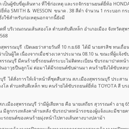
ด เป็นผู้ขับขี่ดูเส้นทาง ที่ใช้ก่อเหตุ และรถจักรยานยนต์ยี่ห้อ HON
กโม่ยี่ห้อ SMITH & WESSON ขนาด . 38 สีดำ จำนวน 1 กระบอก กระ
่งใช้สำหรับก่อเหตุนอกจากนี้ยังมี
หตุเกิดที่ บริเวณถนนเส้นสองโล ตำบลทับตีเหล็ก อำเภอเมือง จังหว
2568
ดสุพรรณบุรี เปิดเผยว่าสายวันที่ 10 ก.ย.68 ได้มี นายสรสิช ทนเถื
าเป็นผู้ใด เนื่องจากเมื่อช่วงเวลาประมาณ 08.10 น. ขณะที่ผู้แจ้งข
ณบุรี มีคนร้ายขี่รถยนต์กระบะไม่ติดทะเบียน ขับรถมาปาดหน้ารถจั
เป็นอาวุธปืนลูกโม่ ต่อมาได้มีรถยนต์ขับผ่านมา คนร้ายจึงได้ขับหลบ
บุรี ได้สั่งการให้เจ้าหน้าที่ชุดสืบสวน สภ.เมืองสุพรรณบุรี ประสาน
องโล ตำบลทับตีเหล็ก พบ คนร้ายได้ขับรถยนต์ยี่ห้อ TOYOTA สี บรอ
ภ.เมืองสุพรรณบุรี ว่ามีผู้เสียหาย คือ นายเสถียร สุวรรณคำ อายุ 6
ียน มีลูกกรงหลังคาด้านหลัง ขับรถปาดหน้ารถของผู้แจ้งและมีชาย
งและรถยนต์ของคนร้ายมุ่งหน้าไปทางเส้นทางบางปลาม้า
สอบกล้องวงจรปิดตามเส้นทางจากการตรวจสอบกล้องวงจรปิดพบว่ากลุ่