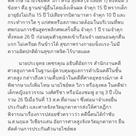
พิพากษานายไชย์พล วิภา หรือ ลุงพล (จำเลยที่ 1) ทั้งหมด 3
ข้อหา คือ ฐานฆ่าผู้อื่นโดยเล็งเห็นผล จำคุก 15 ปี พรากเด็ก
อายุยังไม่เกิน 15 ปี ไปเสียจากบิดามารดา จำคุก 10 ปี และ
กระทำการใด ๆ แก่ศพหรือสภาพแวดล้อมในบริเวณที่พบ
ศพก่อนการชันสูตรพลิกศพเสร็จสิ้น จำคุก 1 ปี รวมจำคุก
ทั้งหมด 26 ปี ก่อนคุมตัวลุงพลเข้าเรือนจำ เผยนอนคุกคืน
แรก ไม่เครียด กินข้าวได้ สุขภาพร่างกายแข็งแรง-ไม่มี
ความผิดปกติด้านสุขภาพจิต-ไร้บาดแผล
นายประยุทธ เพชรคุณ อธิบดีอัยการ สำนักงานคดี
ศาลสูงภาค4 ในฐานะผู้ควบคุมดูแลการดำเนินคดีในชั้น
ศาลสูง กล่าวถึงความคืบหน้าในคดีที่ศาลอุทธรณ์ภาค 4
พิพากษาเเก้เพิ่มโทษ นายไชย์พล วิภา หรือลุงพล ในคดีฆ่า
เด็กหญิงอรวรรณ วงศ์ศรีชา หรือน้องชมพู่ อายุ 3 ปี เป็น
รวม 26 ปีเมื่อวันที่ 13 ส.ค.ที่ผ่านมา ซึ่งต่อมาจำเลยยื่น
ประกันตัว เเละศาลจังหวัดมุกดาหารส่งให้ศาลฎีกา
พิจารณาเรื่องการปล่อยชั่วคราวว่า คดีนี้ตนได้กำชับ
น.ส.นฤมล วิเชียรเเสน อัยการศาลสูงจังหวัดมุกดาหาร ยื่น
คัดค้านการประกันตัวนายไชย์พล