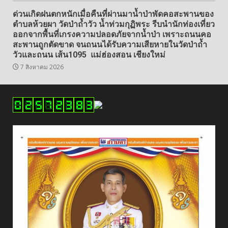
ด่วนเกิดฝนตกหนักเมื่อคืนที่ผ่านมาน้ำป่าพัดคอสะพานของ
ตำบลห้วยผา วัดป่าถ้ำวัว น้ำท่วมกุฏิพระ รีบนำนักท่องเที่ยว
ออกจากพื้นที่เกรงความปลอดภัยจากน้ำป่า เพราะถนนคอ
สะพานถูกตัดขาด จนถนนได้รับความเสียหายในวัดป่าถ้ำ
วัวและถนน เส้น1095 แม่ฮ่องสอน เชียงใหม่
7 สิงหาคม 2026