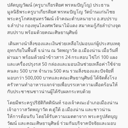
ปลัดบุญวัฒน์ (ครูบาเกียรติยศ พรหมปัญโญ) ประธาน
มูลนิธิพระครูบาเกียรติยศ พรหมปัญโญ วัดบ้านแก่นไชย
พระครูโกศลสุนทรวัฒน์ เจ้าคณะตำบลนายาง อ.สบปราบ
จ.ลำปาง กองทุนโลงศพวัดนาไม้แดง สมาคมกู้ภัยลำปางจุด
สบปราบ พร้อมด้วยคณะศิษยานุศิษย์
เดินทางนำสิ่งของและเงินช่วยเหลือไปมอบแก่ผู้ประสบเหตุ
อุทกภัยในพื้นที่ จ.น่าน ณ วัดพญาวัด อ.เมืองน่าน เมื่อวันที่
ผ่านมา พร้อมด้วยนำข้าวสาร 24 กระสอบ ไข่ไก่ 100 แผง
และเครื่องปรุงรส 50 กล่องและมอบเงินช่วยเหลือค่าใช้จ่าย
คนละ 500 บาท จำนวน 500 คน รวมสิ่งของและปัจจัยที่
มอบกว่า 500,000 บาทและคณะศิษยานุศิษย์ ได้จัดตั้งโรง
ครัวทานทำอาหารแจกจ่ายเพื่อบรรเทาความเดือดร้อนให้
กับประชาชนชาวน่านผู้ได้รับผลกระทบด้วย
โดยมีพระครูปริยัติกิตตินันท์ รองเจ้าคณะอำเภอเมืองน่าน
เจ้าอาวาสวัดพญาวัด ต.ดู่ใต้ อ.เมืองน่าน และชาวน่าน
ให้การต้อนรับ โดยได้รับความเมตตาจาก พระครูปลัดบุญ
วัฒน์ และคณะศิษยานุศิษย์ ร่วมกันบริจาคปัจจัยและมอบ