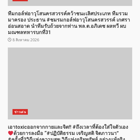
ทีมกอล์ฟอาวุโสนครสวรรค์คว้าชนะเลิศประเภท ทีมรวม
มาครอง ประธาน #ชมรมกอล์ฟอาวุโสนครสวรรค์ เกศรา
อ่อนสอาด นำทีมรับถ้วยจากท่าน พล.ต.อภิเดช ผลทวี ผบ
มณฑลทหารบกที่31
8 สิงหาคม 2026
ข่าวเด่น
เอาtoxicออกจากกายและจิต!! #ถึงเวลาที่ต้องใส่ใจตัวเอง
ด้วยการลงมือ “#ปฏิบัติธรรม เจริญสติ จิตภาวนา”
#ครั้งที่2วิถีแห่งความสุข วิถีแห่งอริยทรัพย์ อย่างแท้จริง