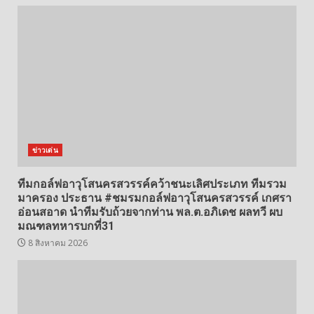
ข่าวเด่น
ทีมกอล์ฟอาวุโสนครสวรรค์คว้าชนะเลิศประเภท ทีมรวม
มาครอง ประธาน #ชมรมกอล์ฟอาวุโสนครสวรรค์ เกศรา
อ่อนสอาด นำทีมรับถ้วยจากท่าน พล.ต.อภิเดช ผลทวี ผบ
มณฑลทหารบกที่31
8 สิงหาคม 2026