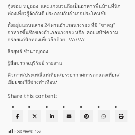
กุ้งจ่อม หมูฮอง และแกงบวนถือเป็นอาหารพื้นบ้านที่นัก
ท่องเที่ยวรู้จักกันดี ประกอบกับอำเภอประโคนชัย
ตั้งอยู่่บนถนนสาย 24 ผ่านอำเภอนางรอง ที่มี “ขาหมู”
อาหารขึ้นชื่อของอำเภอนางรอง หรือ คอยเสริฟความ
อร่อยแก่นักท่องเที่ยวอีกด้วย /////////
ธีรยุทธ์ ชำนาญกอง
ผู้สื่อข่าว จ.บุรีรัมย์ รายงาน
คิวภาพ/ประเพณีแห่เทียน/บรรยากาศการตกแต่งเทียน/
เยี่ยมชมวีถีช่างทำเทียน/
Share this content:
Post Views:
468