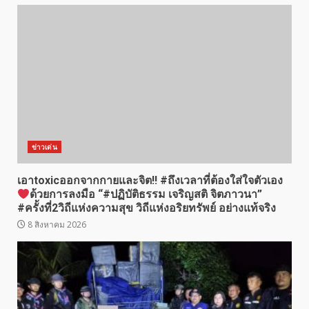
ข่าวเด่น
เอาtoxicออกจากกายและจิต!! #ถึงเวลาที่ต้องใส่ใจตัวเอง
ด้วยการลงมือ “#ปฏิบัติธรรม เจริญสติ จิตภาวนา”
#ครั้งที่2วิถีแห่งความสุข วิถีแห่งอริยทรัพย์ อย่างแท้จริง
8 สิงหาคม 2026