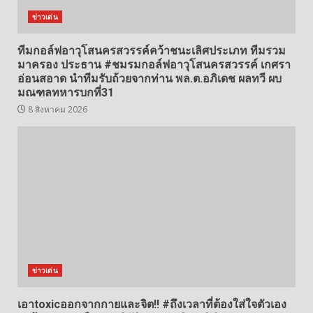
ข่าวเด่น
ทีมกอล์ฟอาวุโสนครสวรรค์คว้าชนะเลิศประเภท ทีมรวม
มาครอง ประธาน #ชมรมกอล์ฟอาวุโสนครสวรรค์ เกศรา
อ่อนสอาด นำทีมรับถ้วยจากท่าน พล.ต.อภิเดช ผลทวี ผบ
มณฑลทหารบกที่31
8 สิงหาคม 2026
ข่าวเด่น
เอาtoxicออกจากกายและจิต!! #ถึงเวลาที่ต้องใส่ใจตัวเอง