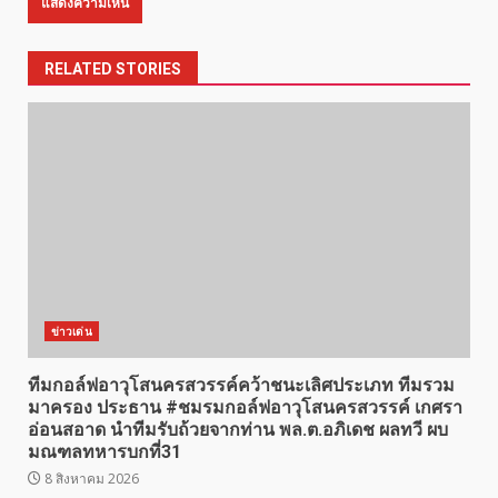
RELATED STORIES
ข่าวเด่น
ทีมกอล์ฟอาวุโสนครสวรรค์คว้าชนะเลิศประเภท ทีมรวม
มาครอง ประธาน #ชมรมกอล์ฟอาวุโสนครสวรรค์ เกศรา
อ่อนสอาด นำทีมรับถ้วยจากท่าน พล.ต.อภิเดช ผลทวี ผบ
มณฑลทหารบกที่31
8 สิงหาคม 2026