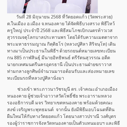
วันที่ 28 มิถุนายน 2568 ที่วัดยอดแก้ว (วัดพระสวย)
ต.ในเมือง อ.เมือง จ.หนองคาย ได้จัดพิธีบวงสรวง พิธีไหว้
ครูใหญ่ ประจำปี 2568 และพิธีสมโภชเบิกเนตรท้าวเวส
สุวรรณจตุโลกบาลประทานพร โดยได้รับความเมตตาจาก
พระมหาธรรมญาณ กิตฺติธโร (หลวงปู่ศิลา สิริจนฺโท) เดิน
ทางมาเป็นประธานในพิธีฯ ด้วยรถยนต์หมายเลขทะเบียน
กน 885 กาฬสินธุ์ มีนายอิทธิพนธ์ ตรีรัตนสุวรรณ อดีต
นายกเทศมนตรีนครอุดรธานี เป็นประธานฝ่ายฆราวาส
ท่ามกลางลูกศิษย์จำนวนมารอต้อนรับและส่องหมายเลข
ทะเบียนรถที่หลวงปู่ศิลานั่งมา
ช่วงเข้า พระภาวนาวัชรมุนี ดร. เจ้าคณะอำเภอเมือง
หนองคาย ผู้ช่วยเจ้าอาวาสวัดโพธิ์ชัย พระอารามหลวง
รองอธิการบดี มจร วิทยาเขตหนองคาย พร้อมด้วยคณะ
สงฆ์ เจริญพระพุทธมนต์ จากนั้น ยังมีพิธีมอบโฉนดที่ดิน
ผืนใหม่ให้กับทางวัดยอดแก้ว โดยนางสาวปราณี วงศ์บุตร
รองผู้ว่าราชการจังหวัดหนองคายเป็นตัวแทนมอบฯ และพิธี