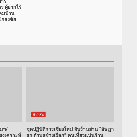
ำริ
 ผู้ยากไร้
คมบ้าน
ักธงชัย
ข่าวเด่น
คมฯ/
ชุดปฏิบัติการเชียงใหม่ จับร้านย่าน “อัษฎา
งเคราะห์
ธร ตำบลช้างเผือก” คนเที่่ยวแน่นร้าน