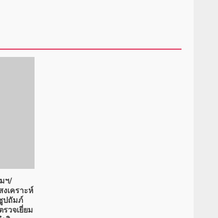
คมฯ/
งเคราะห์
ปถัมภ์
ตรวจเยี่ยม