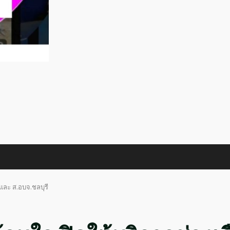
และ ส.อบจ.ชลบุรี