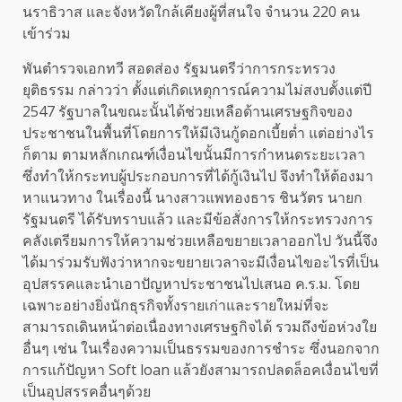
นราธิวาส และจังหวัดใกล้เคียงผู้ที่สนใจ จำนวน 220 คน
เข้าร่วม
พันตำรวจเอกทวี สอดส่อง รัฐมนตรีว่าการกระทรวง
ยุติธรรม กล่าวว่า ตั้งแต่เกิดเหตุการณ์ความไม่สงบตั้งแต่ปี
2547 รัฐบาลในขณะนั้นได้ช่วยเหลือด้านเศรษฐกิจของ
ประชาชนในพื้นที่โดยการให้มีเงินกู้ดอกเบี้ยต่ำ แต่อย่างไร
ก็ตาม ตามหลักเกณฑ์เงื่อนไขนั้นมีการกำหนดระยะเวลา
ซึ่งทำให้กระทบผู้ประกอบการที่ได้กู้เงินไป จึงทำให้ต้องมา
หาแนวทาง ในเรื่องนี้ นางสาวแพทองธาร ชินวัตร นายก
รัฐมนตรี ได้รับทราบแล้ว และมีข้อสั่งการให้กระทรวงการ
คลังเตรียมการให้ความช่วยเหลือขยายเวลาออกไป วันนี้จึง
ได้มาร่วมรับฟังว่าหากจะขยายเวลาจะมีเงื่อนไขอะไรที่เป็น
อุปสรรคและนำเอาปัญหาประชาชนไปเสนอ ค.ร.ม. โดย
เฉพาะอย่างยิ่งนักธุรกิจทั้งรายเก่าและรายใหม่ที่จะ
สามารถเดินหน้าต่อเนื่องทางเศรษฐกิจได้ รวมถึงข้อห่วงใย
อื่นๆ เช่น ในเรื่องความเป็นธรรมของการชำระ ซึ่งนอกจาก
การแก้ปัญหา Soft loan แล้วยังสามารถปลดล็อคเงื่อนไขที่
เป็นอุปสรรคอื่นๆด้วย