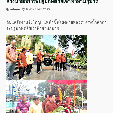
สรงน้ำสักการะปฐมกษัตริย์เจ้าฟ้าฮ่ามกุมาร
admin
9 พฤษภาคม 2025
ลับแลจัดงานยิ่งใหญ่ “แห่น้ำขึ้นโฮงฝายหลวง” สรงน้ำสักกา
ระปฐมกษัตริย์เจ้าฟ้าฮ่ามกุมาร