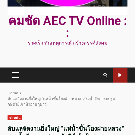
คมชัด AEC TV Online :
:
รวดเร็ว ทันเหตุการณ์ สร้างสรรค์สังคม
PRIMARY
MENU
Home
ลับแลจัดงานยิ่งใหญ่ “แห่น้ำขึ้นโฮงฝายหลวง” สรงน้ำสักการะปฐม
กษัตริย์เจ้าฟ้าฮ่ามกุมาร
ข่าวเด่น
ลับแลจัดงานยิ่งใหญ่ “แห่น้ำขึ้นโฮงฝายหลวง”