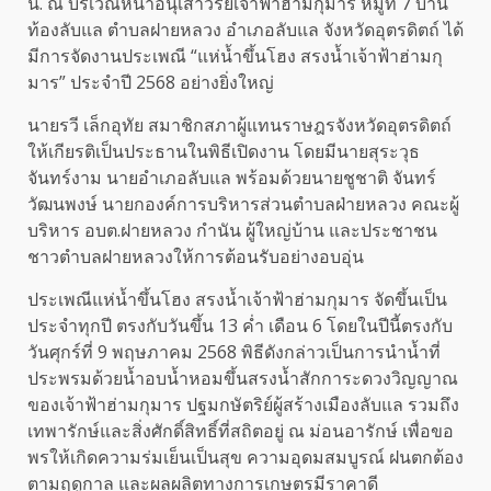
น. ณ บริเวณหน้าอนุเสาวรีย์เจ้าฟ้าฮ่ามกุมาร หมู่ที่ 7 บ้าน
ท้องลับแล ตำบลฝายหลวง อำเภอลับแล จังหวัดอุตรดิตถ์ ได้
มีการจัดงานประเพณี “แห่น้ำขึ้นโฮง สรงน้ำเจ้าฟ้าฮ่ามกุ
มาร” ประจำปี 2568 อย่างยิ่งใหญ่
นายรวี เล็กอุทัย สมาชิกสภาผู้แทนราษฎรจังหวัดอุตรดิตถ์
ให้เกียรติเป็นประธานในพิธีเปิดงาน โดยมีนายสุระวุธ
จันทร์งาม นายอำเภอลับแล พร้อมด้วยนายชูชาติ จันทร์
วัฒนพงษ์ นายกองค์การบริหารส่วนตำบลฝ่ายหลวง คณะผู้
บริหาร อบต.ฝายหลวง กำนัน ผู้ใหญ่บ้าน และประชาชน
ชาวตำบลฝายหลวงให้การต้อนรับอย่างอบอุ่น
ประเพณีแห่น้ำขึ้นโฮง สรงน้ำเจ้าฟ้าฮ่ามกุมาร จัดขึ้นเป็น
ประจำทุกปี ตรงกับวันขึ้น 13 ค่ำ เดือน 6 โดยในปีนี้ตรงกับ
วันศุกร์ที่ 9 พฤษภาคม 2568 พิธีดังกล่าวเป็นการนำน้ำที่
ประพรมด้วยน้ำอบน้ำหอมขึ้นสรงน้ำสักการะดวงวิญญาณ
ของเจ้าฟ้าฮ่ามกุมาร ปฐมกษัตริย์ผู้สร้างเมืองลับแล รวมถึง
เทพารักษ์และสิ่งศักดิ์สิทธิ์ที่สถิตอยู่ ณ ม่อนอารักษ์ เพื่อขอ
พรให้เกิดความร่มเย็นเป็นสุข ความอุดมสมบูรณ์ ฝนตกต้อง
ตามฤดูกาล และผลผลิตทางการเกษตรมีราคาดี