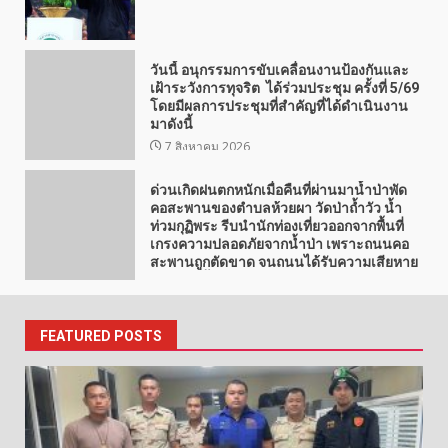
วันนี้ อนุกรรมการขับเคลื่อนงานป้องกันและ
เฝ้าระวังการทุจริต ได้ร่วมประชุม ครั้งที่ 5/69
โดยมีผลการประชุมที่สำคัญที่ได้ดำเนินงาน
มาดังนี้
7 สิงหาคม 2026
ด่วนเกิดฝนตกหนักเมื่อคืนที่ผ่านมาน้ำป่าพัด
คอสะพานของตำบลห้วยผา วัดป่าถ้ำวัว น้ำ
ท่วมกุฏิพระ รีบนำนักท่องเที่ยวออกจากพื้นที่
เกรงความปลอดภัยจากน้ำป่า เพราะถนนคอ
สะพานถูกตัดขาด จนถนนได้รับความเสียหาย
ในวัดป่าถ้ำวัวและถนน เส้น1095 แม่ฮ่องสอน
เชียงใหม่
7 สิงหาคม 2026
FEATURED POSTS