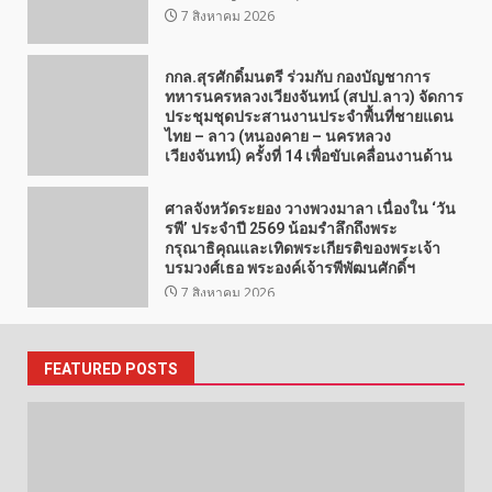
7 สิงหาคม 2026
กกล.สุรศักดิ์มนตรี ร่วมกับ กองบัญชาการ
ทหารนครหลวงเวียงจันทน์ (สปป.ลาว) จัดการ
ประชุมชุดประสานงานประจำพื้นที่ชายแดน
ไทย – ลาว (หนองคาย – นครหลวง
เวียงจันทน์) ครั้งที่ 14 เพื่อขับเคลื่อนงานด้าน
การป้องกันและปราบปรามขบวนการค้ายา
เสพติด การกระทำผิดกฎหมาย ตามแนว
ศาลจังหวัดระยอง วางพวงมาลา เนื่องใน ‘วัน
ชายแดนไทย – ลาวและสร้างความสัมพันธ์ที่
รพี’ ประจำปี 2569 น้อมรำลึกถึงพระ
ดีระหว่างกันทั้ง สองประเทศ
กรุณาธิคุณและเทิดพระเกียรติของพระเจ้า
7 สิงหาคม 2026
บรมวงศ์เธอ พระองค์เจ้ารพีพัฒนศักดิ์ฯ
7 สิงหาคม 2026
FEATURED POSTS