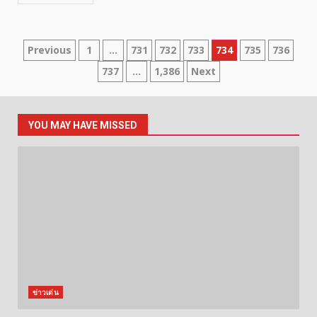
Posts
Previous
1
…
731
732
733
734
735
736
737
…
1,386
Next
pagination
YOU MAY HAVE MISSED
ข่าวเด่น