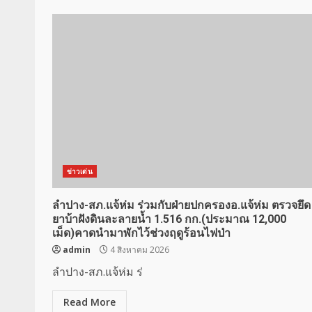
ข่าวเด่น
ลำปาง-สภ.แจ้ห่ม ร่วมกับฝ่ายปกครองอ.แจ้ห่ม ตรวจยึด
ยาบ้าฝังดินละลายน้ำ 1.516 กก.(ประมาณ 12,000
เม็ด)คาดนำมาพักไว้ช่วงฤดูร้อนไฟป่า
admin
4 สิงหาคม 2026
ลำปาง-สภ.แจ้ห่ม ร่
Read More