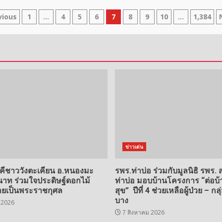
sts
vious
1
…
4
5
6
7
8
9
10
…
1,384
gination
ข่าวเด่น
คคีชาววังตะเคียน อ.หนองมะ
รพร.ท่าบ่อ ร่วมกับมูลนิธิ รพร.
นาท ร่วมใจประดิษฐ์ดอกไม้
ท่าบ่อ มอบบ้านโครงการ “ต่อบ้า
วายเป็นพระราชกุศล
สุข” ปีที่ 4 ช่วยเหลือผู้ป่วย – กล
บาง
 2026
7 สิงหาคม 2026