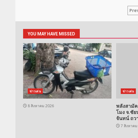
Po
Pre
pa
YOU MAY HAVE MISSED
ข่าวเด่น
ข่าวเด่น
8 สิงหาคม 2026
พลังสามั
โมง จ.ชัย
จันทน์ ถ
7 สิงหาคม