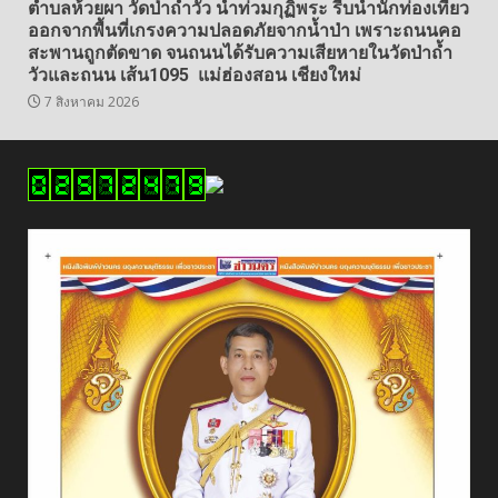
ตำบลห้วยผา วัดป่าถ้ำวัว น้ำท่วมกุฏิพระ รีบนำนักท่องเที่ยว
ออกจากพื้นที่เกรงความปลอดภัยจากน้ำป่า เพราะถนนคอ
สะพานถูกตัดขาด จนถนนได้รับความเสียหายในวัดป่าถ้ำ
วัวและถนน เส้น1095 แม่ฮ่องสอน เชียงใหม่
7 สิงหาคม 2026