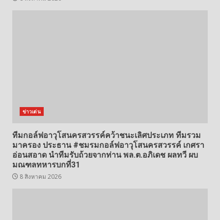
ข่าวเด่น
ทีมกอล์ฟอาวุโสนครสวรรค์คว้าชนะเลิศประเภท ทีมรวม
มาครอง ประธาน #ชมรมกอล์ฟอาวุโสนครสวรรค์ เกศรา
อ่อนสอาด นำทีมรับถ้วยจากท่าน พล.ต.อภิเดช ผลทวี ผบ
มณฑลทหารบกที่31
8 สิงหาคม 2026