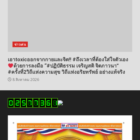
ข่าวเด่น
เอาtoxicออกจากกายและจิต!! #ถึงเวลาที่ต้องใส่ใจตัวเอง
ด้วยการลงมือ “#ปฏิบัติธรรม เจริญสติ จิตภาวนา”
#ครั้งที่2วิถีแห่งความสุข วิถีแห่งอริยทรัพย์ อย่างแท้จริง
8 สิงหาคม 2026