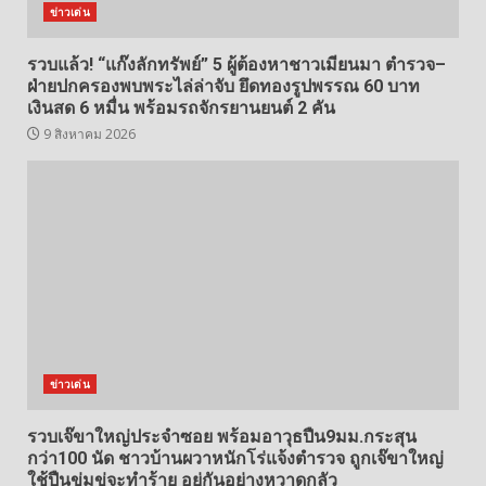
ข่าวเด่น
รวบแล้ว! “แก๊งลักทรัพย์” 5 ผู้ต้องหาชาวเมียนมา ตำรวจ–
ฝ่ายปกครองพบพระไล่ล่าจับ ยึดทองรูปพรรณ 60 บาท
เงินสด 6 หมื่น พร้อมรถจักรยานยนต์ 2 คัน
9 สิงหาคม 2026
ข่าวเด่น
รวบเจ๊ขาใหญ่ประจำซอย พร้อมอาวุธปืน9มม.กระสุน
กว่า100 นัด ชาวบ้านผวาหนักโร่แจ้งตำรวจ ถูกเจ๊ขาใหญ่
ใช้ปืนข่มขู่จะทำร้าย อยู่กันอย่างหวาดกลัว