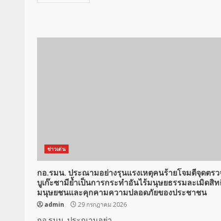
ข่าวเด่น
กอ.รมน. ประณามอย่างรุนแรงเหตุคนร้ายโจมตีจุดตรว
บูเก๊ะซามีย้ำเป็นการกระทำอันไร้มนุษยธรรมละเมิดสิทธ
มนุษยชนและคุกคามความปลอดภัยของประชาชน
admin
29 กรกฎาคม 2026
กอ.รมน. ประณามอย่า