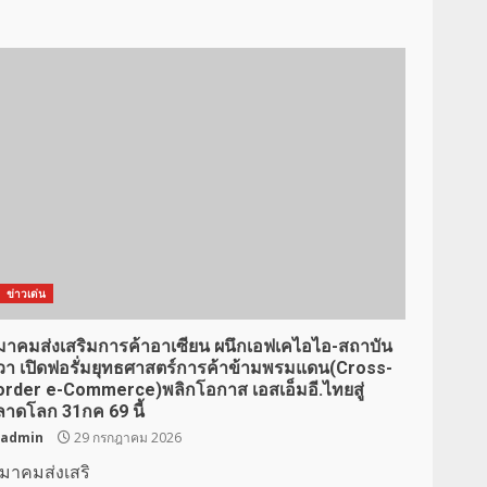
ข่าวเด่น
มาคมส่งเสริมการค้าอาเซียน ผนึกเอฟเคไอไอ-สถาบัน
ิวา เปิดฟอรั่มยุทธศาสตร์การค้าข้ามพรมแดน(Cross-
order e-Commerce)พลิกโอกาส เอสเอ็มอี.ไทยสู่
ลาดโลก 31กค 69 นี้
admin
29 กรกฎาคม 2026
มาคมส่งเสริ