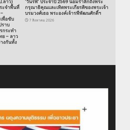
ป.ลาว)
‘วันรพี’ ประจำปี 2569 น้อมรำลึกถึงพระ
จำพื้นที่
กรุณาธิคุณและเทิดพระเกียรติของพระเจ้า
 –
บรมวงศ์เธอ พระองค์เจ้ารพีพัฒนศักดิ์ฯ
เพื่อขับ
7 สิงหาคม 2026
ะปราบ
ารกระทำ
ย – ลาว
างกันทั้ง